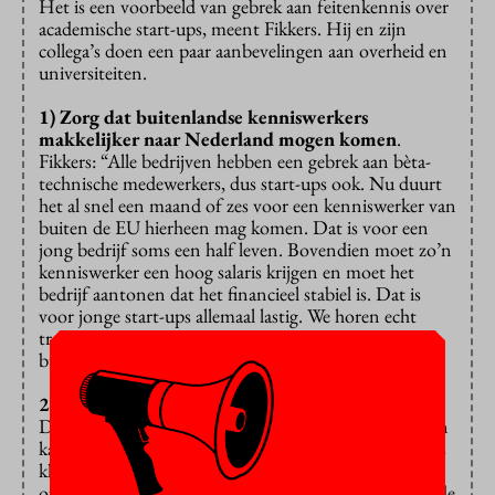
Het is een voorbeeld van gebrek aan feitenkennis over
academische start-ups, meent Fikkers. Hij en zijn
collega’s doen een paar aanbevelingen aan overheid en
universiteiten.
1)
Zorg dat buitenlandse kenniswerkers
makkelijker naar Nederland mogen komen
.
Fikkers: “Alle bedrijven hebben een gebrek aan bèta-
technische medewerkers, dus start-ups ook. Nu duurt
het al snel een maand of zes voor een kenniswerker van
buiten de EU hierheen mag komen. Dat is voor een
jong bedrijf soms een half leven. Bovendien moet zo’n
kenniswerker een hoog salaris krijgen en moet het
bedrijf aantonen dat het financieel stabiel is. Dat is
voor jonge start-ups allemaal lastig. We horen echt
tranentrekkende verhalen van bedrijfjes die door de
bureaucratische molen van de IND heen moeten.”
2)
Geef beter les in ondernemerschap
. “Twente en
Delft zijn er wel goed in, maar door de bank genomen
kan het echt een slag beter”, aldus Fikkers. “Financiers
klagen over de ondernemersvaardigheden van
oprichters. Academici moeten zo vroeg mogelijk aan de