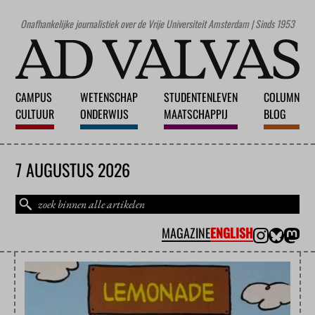
Onafhankelijke journalistiek over de Vrije Universiteit Amsterdam | Sinds 1953
CAMPUS
WETENSCHAP
STUDENTENLEVEN
COLUMN
CULTUUR
ONDERWIJS
MAATSCHAPPIJ
BLOG
7 AUGUSTUS 2026
MAGAZINE
ENGLISH