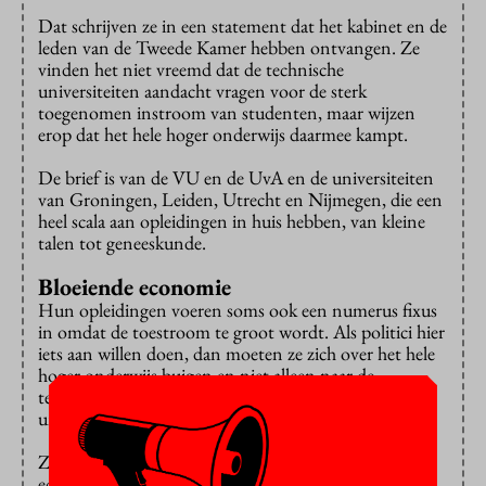
Dat schrijven ze in een statement dat het kabinet en de
leden van de Tweede Kamer hebben ontvangen. Ze
vinden het niet vreemd dat de technische
universiteiten aandacht vragen voor de sterk
toegenomen instroom van studenten, maar wijzen
erop dat het hele hoger onderwijs daarmee kampt.
De brief is van de VU en de UvA en de universiteiten
van Groningen, Leiden, Utrecht en Nijmegen, die een
heel scala aan opleidingen in huis hebben, van kleine
talen tot geneeskunde.
Bloeiende economie
Hun opleidingen voeren soms ook een numerus fixus
in omdat de toestroom te groot wordt. Als politici hier
iets aan willen doen, dan moeten ze zich over het hele
hoger onderwijs buigen en niet alleen naar de
technische opleidingen kijken, vinden de zes
universiteiten.
Zijn de technische opleidingen belangrijker voor de
economie dan andere opleidingen? “Een bloeiende