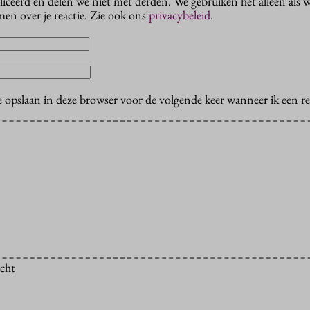
liceerd en delen we niet met derden. We gebruiken het alleen als 
en over je reactie. Zie ook ons
privacybeleid
.
e opslaan in deze browser voor de volgende keer wanneer ik een rea
icht