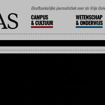
Onafhankelijke journalistiek over de Vrije Un
CAMPUS
WETENSCHAP
&
CULTUUR
&
ONDERWIJS