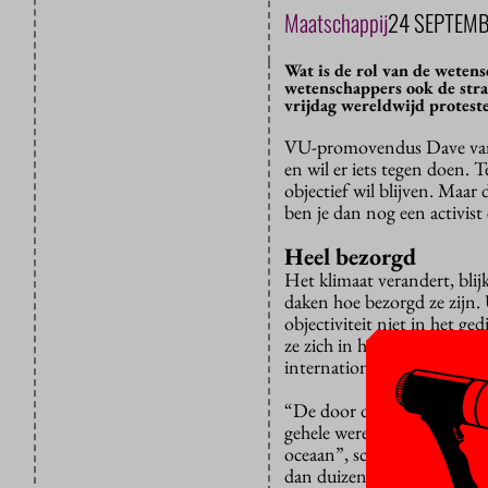
Maatschappij
24 SEPTEMB
Wat is de rol van de weten
wetenschappers ook de stra
vrijdag wereldwijd protest
VU-promovendus Dave van W
en wil er iets tegen doen. T
objectief wil blijven. Maar
ben je dan nog een activist 
Heel bezorgd
Het klimaat verandert, blij
daken hoe bezorgd ze zijn.
objectiviteit niet in het g
ze zich in het
collectief
Scie
internationale initiatieven.
“De door de mens veroorza
gehele wereld, bijvoorbeeld
oceaan”, schrijven vijftig
dan duizend handtekeningen