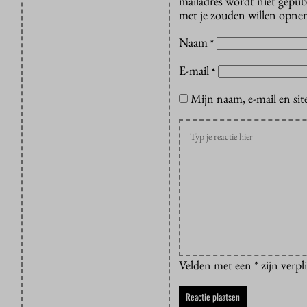
mailadres wordt niet gepub
met je zouden willen opnem
Naam
*
E-mail
*
Mijn naam, e-mail en sit
Velden met een * zijn verpl