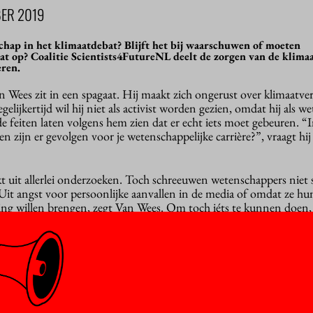
ER 2019
schap in het klimaatdebat? Blijft het bij waarschuwen of moeten
at op? Coalitie Scientists4FutureNL deelt de zorgen van de klimaa
eren.
ees zit in een spagaat. Hij maakt zich ongerust over klimaatve
egelijkertijd wil hij niet als activist worden gezien, omdat hij als 
 de feiten laten volgens hem zien dat er echt iets moet gebeuren. “
en zijn er gevolgen voor je wetenschappelijke carrière?”, vraagt hij 
kt uit allerlei onderzoeken. Toch schreeuwen wetenschappers niet 
 Uit angst voor persoonlijke aanvallen in de media of omdat ze hu
eding willen brengen, zegt Van Wees. Om toch iéts te kunnen doen,
ntists4FutureNL – geïnspireerd door gelijksoortige Belgische, Dui
akte klimaatverandering is onmiskenbaar en wordt waargenomen
 in de hoeveelheid extreem weer, zeespiegelstijging en de tempera
 wetenschappers vanuit heel Nederland in hun verklaring, waar inm
 onder staan. Ze steunen de klimaatstakers die vrijdag 27 septe