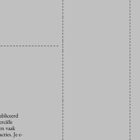
ubliceerd
rciële
den vaak
ties. Je e-