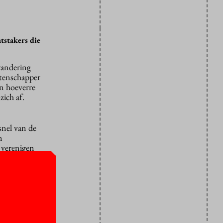
tstakers die
randering
wetenschapper
In hoeverre
zich af.
snel van de
n
 verenigen
tse en
 over de
tuur van de
iddels meer
mber