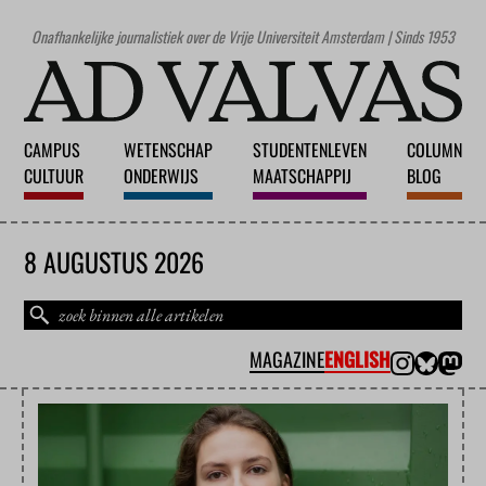
Onafhankelijke journalistiek over de Vrije Universiteit Amsterdam | Sinds 1953
CAMPUS
WETENSCHAP
STUDENTENLEVEN
COLUMN
CULTUUR
ONDERWIJS
MAATSCHAPPIJ
BLOG
8 AUGUSTUS 2026
MAGAZINE
ENGLISH