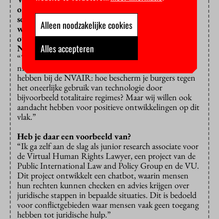
ontwikkelingen eng en met reden, denk aan het
sociaal kredietsysteem dat China wil invoeren,
Alleen noodzakelijke cookies
waarbij burgers strafpunten krijgen van de
overheid voor hun sociale gedrag. Neemt de
Alles accepteren
NVAIR ook een standpunt hierover in?
“Technologie heeft absoluut een enge kant, dat zal
niemand ontkennen, en daar willen we het ook over
hebben bij de NVAIR: hoe bescherm je burgers tegen
het oneerlijke gebruik van technologie door
bijvoorbeeld totalitaire regimes? Maar wij willen ook
aandacht hebben voor positieve ontwikkelingen op dit
vlak.”
Heb je daar een voorbeeld van?
“Ik ga zelf aan de slag als junior research associate voor
de Virtual Human Rights Lawyer, een project van de
Public International Law and Policy Group en de VU.
Dit project ontwikkelt een chatbot, waarin mensen
hun rechten kunnen checken en advies krijgen over
juridische stappen in bepaalde situaties. Dit is bedoeld
voor conflictgebieden waar mensen vaak geen toegang
hebben tot juridische hulp.”