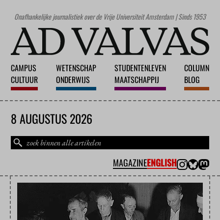
Onafhankelijke journalistiek over de Vrije Universiteit Amsterdam | Sinds 1953
CAMPUS
WETENSCHAP
STUDENTENLEVEN
COLUMN
CULTUUR
ONDERWIJS
MAATSCHAPPIJ
BLOG
8 AUGUSTUS 2026
MAGAZINE
ENGLISH