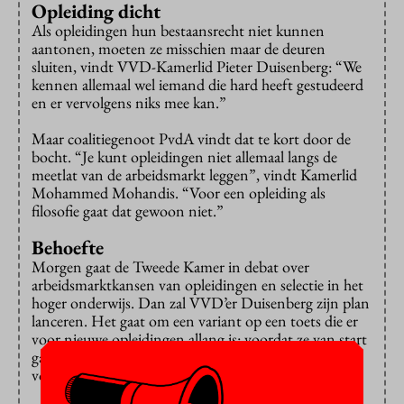
Opleiding dicht
Als opleidingen hun bestaansrecht niet kunnen
aantonen, moeten ze misschien maar de deuren
sluiten, vindt VVD-Kamerlid Pieter Duisenberg: “We
kennen allemaal wel iemand die hard heeft gestudeerd
en er vervolgens niks mee kan.”
Maar coalitiegenoot PvdA vindt dat te kort door de
bocht. “Je kunt opleidingen niet allemaal langs de
meetlat van de arbeidsmarkt leggen”, vindt Kamerlid
Mohammed Mohandis. “Voor een opleiding als
filosofie gaat dat gewoon niet.”
Behoefte
Morgen gaat de Tweede Kamer in debat over
arbeidsmarktkansen van opleidingen en selectie in het
hoger onderwijs. Dan zal VVD’er Duisenberg zijn plan
lanceren. Het gaat om een variant op een toets die er
voor nieuwe opleidingen allang is: voordat ze van start
gaan, moeten ze aantonen dat ze in een behoefte
voorzien van studenten en werkgevers.