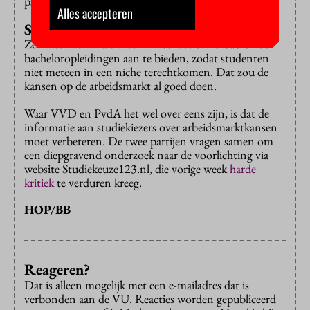
psycholoog mee, maar je kunt wel elders aan de slag.”
Alles accepteren
Studieniche
Zelf ziet Mohandis meer in het idee om bredere hbo-
bacheloropleidingen aan te bieden, zodat studenten
niet meteen in een niche terechtkomen. Dat zou de
kansen op de arbeidsmarkt al goed doen.
Waar VVD en PvdA het wel over eens zijn, is dat de
informatie aan studiekiezers over arbeidsmarktkansen
moet verbeteren. De twee partijen vragen samen om
een diepgravend onderzoek naar de voorlichting via
website Studiekeuze123.nl, die vorige week
harde
kritiek
te verduren kreeg.
HOP/BB
Reageren?
Dat is alleen mogelijk met een e-mailadres dat is
verbonden aan de VU. Reacties worden gepubliceerd