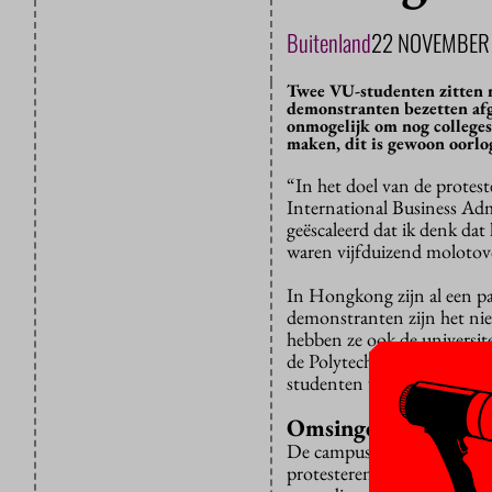
Buitenland
22 NOVEMBER
Twee VU-studenten zitten 
demonstranten bezetten afg
onmogelijk om nog colleges 
maken, dit is gewoon oorlo
“In het doel van de protest
International Business Admi
geëscaleerd dat ik denk dat
waren vijfduizend molotov
In Hongkong zijn al een p
demonstranten zijn het nie
hebben ze ook de universite
de Polytechnische Universi
studenten voor een half jaa
Omsingeld
De campus is omsingeld door 
protesterende studenten in 