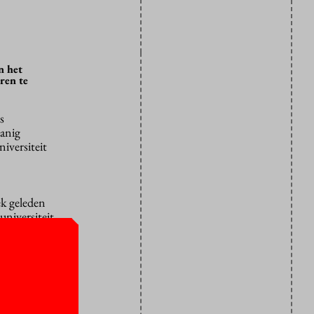
n het
ren te
s
danig
iversiteit
ek geleden
niversiteit,
de twee VU-
 de
. Het zijn