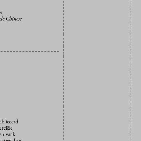
in
 de Chinese
ubliceerd
rciële
den vaak
ties. Je e-