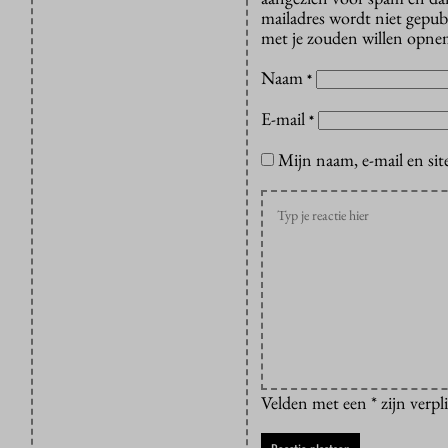
mailadres wordt niet gepub
met je zouden willen opnem
Naam
*
E-mail
*
Mijn naam, e-mail en sit
Velden met een * zijn verpl