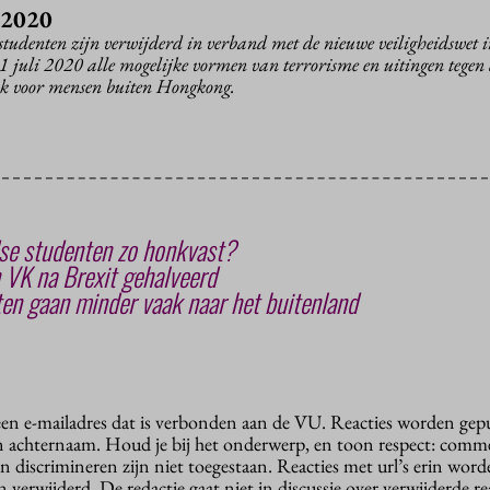
 2020
udenten zijn verwijderd in verband met de nieuwe veiligheidswet 
 1 juli 2020 alle mogelijke vormen van terrorisme en uitingen tegen
ook voor mensen buiten Hongkong.
se studenten zo honkvast?
 VK na Brexit gehalveerd
en gaan minder vaak naar het buitenland
 een e-mailadres dat is verbonden aan de VU. Reacties worden gep
n achternaam. Houd je bij het onderwerp, en toon respect: comme
n discrimineren zijn niet toegestaan. Reacties met url’s erin wor
erwijderd. De redactie gaat niet in discussie over verwijderde reac