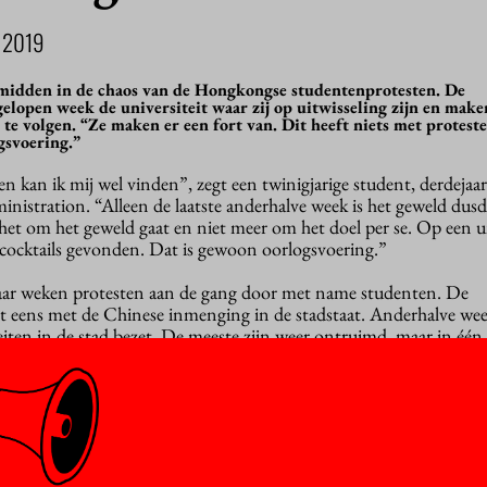
 2019
midden in de chaos van de Hongkongse studentenprotesten. De
elopen week de universiteit waar zij op uitwisseling zijn en make
te volgen. “Ze maken er een fort van. Dit heeft niets met proteste
gsvoering.”
en kan ik mij wel vinden”, zegt een twinigjarige student, derdejaar
nistration. “Alleen de laatste anderhalve week is het geweld dus
 het om het geweld gaat en niet meer om het doel per se. Op een un
cocktails gevonden. Dat is gewoon oorlogsvoering.”
aar weken protesten aan de gang door met name studenten. De
t eens met de Chinese inmenging in de stadstaat. Anderhalve we
iten in de stad bezet. De meeste zijn weer ontruimd, maar in één u
teit, trokken de demonstranten zich terug. En daaraan studeren 
r.
de politie en alle colleges zijn afgelast. Al vijf dagen lang weten
het universiteitsgebouw en uit de handen van de politie te blijven