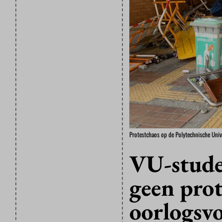
Protestchaos op de Polytechnische Univ
VU-stude
geen prot
oorlogsvo