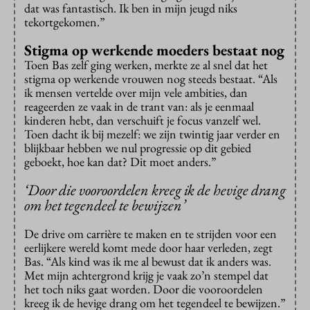
dat was fantastisch. Ik ben in mijn jeugd niks
tekortgekomen.”
Stigma op werkende moeders bestaat nog
Toen Bas zelf ging werken, merkte ze al snel dat het
stigma op werkende vrouwen nog steeds bestaat. “Als
ik mensen vertelde over mijn vele ambities, dan
reageerden ze vaak in de trant van: als je eenmaal
kinderen hebt, dan verschuift je focus vanzelf wel.
Toen dacht ik bij mezelf: we zijn twintig jaar verder en
blijkbaar hebben we nul progressie op dit gebied
geboekt, hoe kan dat? Dit moet anders.”
‘Door die vooroordelen kreeg ik de hevige drang
om het tegendeel te bewijzen’
De drive om carrière te maken en te strijden voor een
eerlijkere wereld komt mede door haar verleden, zegt
Bas. “Als kind was ik me al bewust dat ik anders was.
Met mijn achtergrond krijg je vaak zo’n stempel dat
het toch niks gaat worden. Door die vooroordelen
kreeg ik de hevige drang om het tegendeel te bewijzen.”