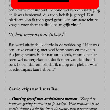
verkiezing. “Ik werd gescout via Instagram, ze zochten
een vrouw met inhoud. Ik houd wel van een uitdaging
en ik was benieuwd, dus toen heb ik ja gezegd. Dat
platform kon ik toen goed gebruiken om aandacht te
vragen voor thema’s die ik belangrijk vind.”
‘Ik ben meer van de inhoud’
Bas werd uiteindelijk derde in de verkiezing. “Het was
een leuke ervaring, met veel fotoshoots en make-up.
Als jonge vrouw is dat natuurlijk leuk, maar ik ben er
toen wel achtergekomen dat ik meer van de inhoud
ben. Ik ben daarom blij dat ik nu op een plek zit waar
ik echt impact kan hebben.”
Carrièretips van Laura Bas:
–
Omring jezelf met ambitieuze mensen
: “Zorg dat
jouw omgeving je steunt in je doelen. Voor vrouwen is de
gratis Young Lady Business Academy van zakenvrouw