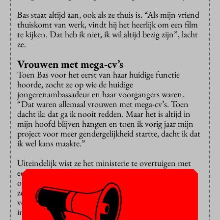
Bas staat altijd aan, ook als ze thuis is. “Als mijn vriend
thuiskomt van werk, vindt hij het heerlijk om een film
te kijken. Dat heb ik niet, ik wil altijd bezig zijn”, lacht
ze.
Vrouwen met mega-cv’s
Toen Bas voor het eerst van haar huidige functie
hoorde, zocht ze op wie de huidige
jongerenambassadeur en haar voorgangers waren.
“Dat waren allemaal vrouwen met mega-cv’s. Toen
dacht ik: dat ga ik nooit redden. Maar het is altijd in
mijn hoofd blijven hangen en toen ik vorig jaar mijn
project voor meer gendergelijkheid startte, dacht ik dat
ik wel kans maakte.”
Uiteindelijk wist ze het ministerie te overtuigen met
een uitgebreid plan van aanpak en werd ze per 1
oktober 2021 de nieuwe jongerenambassadeur. Nu ze
zelf een vrouw met mega-cv is hoopt ze een rolmodel
voor anderen te zijn. “Ik wil andere vrouwen
inspireren om genadeloos voor hun ambities te gaan