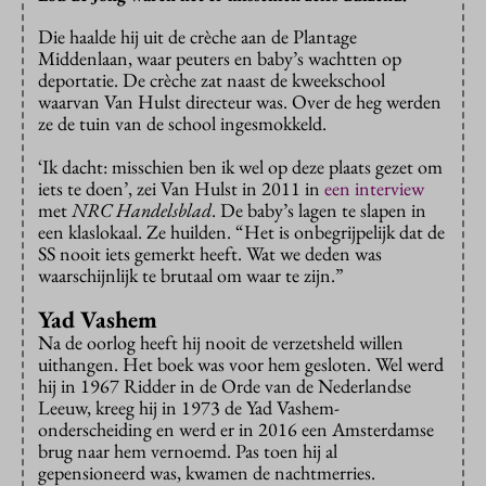
Die haalde hij uit de crèche aan de Plantage
Middenlaan, waar peuters en baby’s wachtten op
deportatie. De crèche zat naast de kweekschool
waarvan Van Hulst directeur was. Over de heg werden
ze de tuin van de school ingesmokkeld.
‘Ik dacht: misschien ben ik wel op deze plaats gezet om
iets te doen’, zei Van Hulst in 2011 in
een interview
met
NRC Handelsblad
. De baby’s lagen te slapen in
een klaslokaal. Ze huilden. “Het is onbegrijpelijk dat de
SS nooit iets gemerkt heeft. Wat we deden was
waarschijnlijk te brutaal om waar te zijn.”
Yad Vashem
Na de oorlog heeft hij nooit de verzetsheld willen
uithangen. Het boek was voor hem gesloten. Wel werd
hij in 1967 Ridder in de Orde van de Nederlandse
Leeuw, kreeg hij in 1973 de Yad Vashem-
onderscheiding en werd er in 2016 een Amsterdamse
brug naar hem vernoemd. Pas toen hij al
gepensioneerd was, kwamen de nachtmerries.