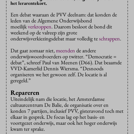
het lerarentekort.
Een debat waaraan de PVV deelnam: dat konden de
leden van de Algemene Onderwijsbond
moeilijk
verkroppen
. Daarom besloot de bond dit
weekend op de valreep zijn grote
onderwijsverkiezingsdebat maar volledig te
schrappen
.
Dat gaat zomaar niet,
meenden
de andere
onderwijswoordvoerders op twitter. “Democratie =
debat”, schreef Paul van Meenen (D66). Dat beaamde
VVD-Kamerlid Dennis Wiersma. “Desnoods
organiseren we het gewoon zelf. De locatie is al
geregeld.”
Repareren
Uiteindelijk nam die locatie, het Amsterdamse
cultuurcentrum De Balie, de organisatie over en
konden 7 partijen, inclusief PVV, gisteravond toch met
elkaar in gesprek. De focus lag op het basis- en
voortgezet onderwijs, maar ook het hoger onderwijs
kwam ter sprake.