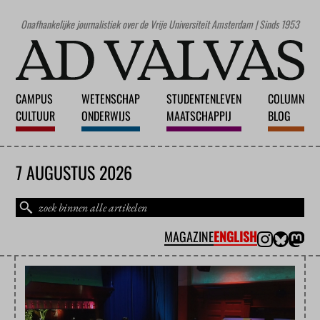
Onafhankelijke journalistiek over de Vrije Universiteit Amsterdam | Sinds 1953
CAMPUS
WETENSCHAP
STUDENTENLEVEN
COLUMN
CULTUUR
ONDERWIJS
MAATSCHAPPIJ
BLOG
7 AUGUSTUS 2026
MAGAZINE
ENGLISH