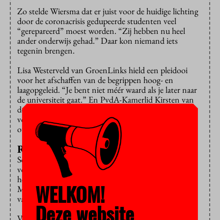
Zo stelde Wiersma dat er juist voor de huidige lichting
door de coronacrisis gedupeerde studenten veel
“gerepareerd” moest worden. “Zij hebben nu heel
ander onderwijs gehad.” Daar kon niemand iets
tegenin brengen.
Lisa Westerveld van GroenLinks hield een pleidooi
voor het afschaffen van de begrippen hoog- en
laagopgeleid. “Je bent niet méér waard als je later naar
de universiteit gaat.” En PvdA-Kamerlid Kirsten van
den Hul vond het een “trieste constatering” dat het
voor je onderwijsloopbaan nog altijd uitmaakt wie je
ouders zijn.
Rode draad
Sommige partijen hebben grootse reddingsoperaties
voor het hele onderwijsstelsel bedacht: de een noemt
het een “Marshallplan”, de ander een “deltaplan”.
WELKOM!
Maar een rode draad is in alle gevallen de bestrijding
van het lerarentekort.
Deze website
Volgens Peter Kwint van de SP is het noodzakelijk dat