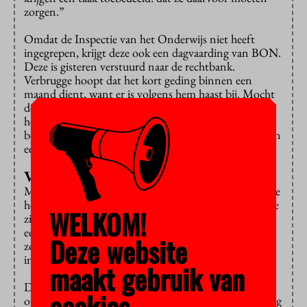
zorgen.”
Omdat de Inspectie van het Onderwijs niet heeft
ingegrepen, krijgt deze ook een dagvaarding van BON.
Deze is gisteren verstuurd naar de rechtbank.
Verbrugge hoopt dat het kort geding binnen een
maand dient, want er is volgens hem haast bij. Mocht
de rechter daar anders over denken, dan blijkt dat uit
het vonnis. In dat geval kan de vereniging alsnog een
bodemprocedure aanspannen, die langer zal duren dan
een kort geding.
Verkeerde
kwestie
Maastricht University zegt vrijdagochtend nog niets te
hebben gehoord van de advocaat van BON. “Maar we
WELKOM!
zien een rechtszaak met vertrouwen tegemoet”, aldus
een woordvoerder. “We hebben sinds 2003 een
Deze website
zorgvuldig taalbeleid en zien echt een meerwaarde in
internationaal onderwijs.”
maakt gebruik van
De onderwijsinspectie is door de advocaat van BON
cookies.
op de hoogte gesteld, maar heeft nog geen dagvaarding