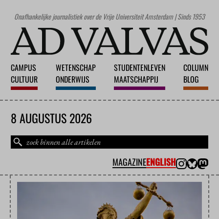
Onafhankelijke journalistiek over de Vrije Universiteit Amsterdam | Sinds 1953
CAMPUS
WETENSCHAP
STUDENTENLEVEN
COLUMN
CULTUUR
ONDERWIJS
MAATSCHAPPIJ
BLOG
8 AUGUSTUS 2026
MAGAZINE
ENGLISH