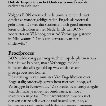
Ook de Inspectie van het Onderwijs moet voor de
rechter verschijnen.
Volgens BON overtreden de universiteiten de wet,
omdat ze zonder geldige reden Engels als voertaal
gebruiken. De wet dat studenten zich goed moeten
leren uitdrukken in het Nederlands, zei BON-
voorzitter en VU-hoogleraar Ad Verbrugge gisteren
in Nieuwsuur. “Dat is een kerntaak van het
onderwijs.”
Proefproces
BON wilde vorig jaar nog wachten op de plannen van
het nieuwe kabinet, maar Verbrugge meldde
in maart dat zijn geduld op was en dat er een
proefproces zou komen.
De uitlatingen van minister Van Engelshoven over
Engelstalig onderwijs geven hem niet veel hoop, zei
Verbrugge in Nieuwsuur. “Ze spreekt over toegevoegde
waarde, maar je moet het omdraaien, je moet
investeren in je taal. De universiteiten moeten niet
denken dat ze zelf over de taal beschikken, nee, zij
krijgen een taak toebedeeld: dat ze daarvoor moeten