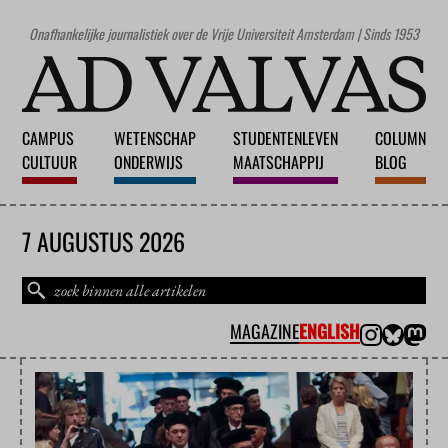
Onafhankelijke journalistiek over de Vrije Universiteit Amsterdam | Sinds 1953
CAMPUS
WETENSCHAP
STUDENTENLEVEN
COLUMN
CULTUUR
ONDERWIJS
MAATSCHAPPIJ
BLOG
7 AUGUSTUS 2026
MAGAZINE
ENGLISH