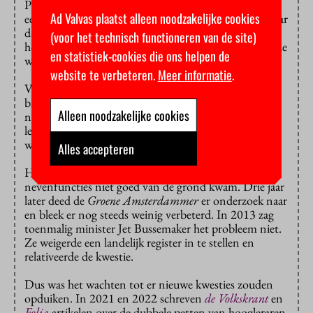
PvdA-minister Ronald Plasterk pleitte in 2008 als
Ad Valvas plaatst alleen noodzakelijke cookies
eerste bewindspersoon voor een landelijk register, maar
dat kwam er niet. Wel zouden de nevenfuncties van
(voor het technisch functioneren van de site)
hoogleraren voortaan openbaar worden gemaakt op de
en statistiek-cookies die ons helpen de
websites van de universiteiten zelf.
website te verbeteren.
Meer informatie
.
Vorig jaar meldde
Nieuwsuur
dat de registratie van
bijbanen en financiering van hoogleraren nog altijd
Alleen noodzakelijke cookies
niet op orde is. Zelfs voormalige ministers met een
leerstoel hadden hun gegevens niet compleet, onder
wie Ronald Plasterk zelf.
Alles accepteren
Het
HOP
schreef in 2009 dat de registratie van
nevenfuncties niet goed van de grond kwam. Drie jaar
later deed de
Groene Amsterdammer
er onderzoek naar
en bleek er nog steeds weinig verbeterd. In 2013 zag
toenmalig minister Jet Bussemaker het probleem niet.
Ze weigerde een landelijk register in te stellen en
relativeerde de kwestie.
Dus was het wachten tot er nieuwe kwesties zouden
opduiken. In 2021 en 2022 schreven
de Volkskrant
en
Folia
artikelen over de dubbele petten van hoogleraren