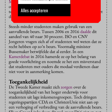
Monitor beleidsmaatregelen
laat zien dat het hoger
onderwijs sindsdien toegankelijk is gebleven. Tot
Alles accepteren
teleurstelling van het ISO doet ze vooralsnog niets met
de voorstellen.
Steeds minder studenten maken gebruik van een
aanvullende beurs. Tussen 2006 en 2016
daalde
dit
aandeel van 40 naar 30 procent. ISO en CNV
Jongeren vragen zich af of studenten wel weten dat ze
recht hebben op zo’n beurs. Voormalig minister
Bussemaker betwijfelde dat al eerder. In een
Kamerdebat
in 2016 hamerde ze op het belang van
goede voorlichting en noemde ze het een misverstand
dat studenten met ouders die modaal verdienen daar
niet voor in aanmerking komen.
Toegankelijkheid
De Tweede Kamer maakt zich
zorgen
over de
toegankelijkheid van het hoger onderwijs voor
studenten uit lage inkomensgroepen. Toch dringen
regeringspartijen CDA en ChristenUnie niet aan op
een verhoging of verbreding van de aanvullende beurs.
SP en GroenLinks doen dit wel, maar D66 ziet er, net