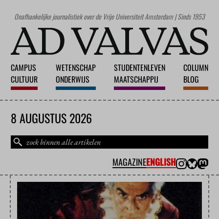
Onafhankelijke journalistiek over de Vrije Universiteit Amsterdam | Sinds 1953
CAMPUS
WETENSCHAP
STUDENTENLEVEN
COLUMN
CULTUUR
ONDERWIJS
MAATSCHAPPIJ
BLOG
8 AUGUSTUS 2026
MAGAZINE
ENGLISH