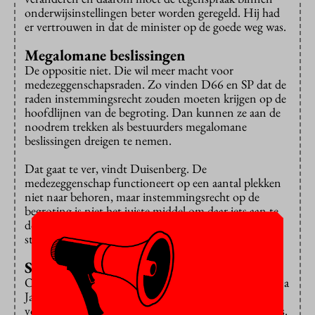
onderwijsinstellingen beter worden geregeld. Hij had
er vertrouwen in dat de minister op de goede weg was.
Megalomane beslissingen
De oppositie niet. Die wil meer macht voor
medezeggenschapsraden. Zo vinden D66 en SP dat de
raden instemmingsrecht zouden moeten krijgen op de
hoofdlijnen van de begroting. Dan kunnen ze aan de
noodrem trekken als bestuurders megalomane
beslissingen dreigen te nemen.
Dat gaat te ver, vindt Duisenberg. De
medezeggenschap functioneert op een aantal plekken
niet naar behoren, maar instemmingsrecht op de
begroting is niet het juiste middel om daar iets aan te
doen. “Ik zou ook niet willen dat de steward de
stuurknuppel pakt en het vliegtuig gaat besturen.”
Sterkere positie bij geschillencommissie
Ook de PvdA wilde zo ver niet gaan en Kamerlid Tanja
Jadnanansing verwees daarbij naar gesprekken die ze
voerde met studenten, docenten, leerlingen en ouders.