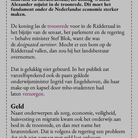
Alexander zojuist in de troonrede. Dit moet het
fundament onder de Nederlandse economie sterker
maken.
De koning las de
troonrede
voor in de Ridderzaal in
het bijzijn van de senaat, het parlement en de regering
– behalve minister Stef Blok, want die was
de
designated survivor
. Mocht er een bom op de
Ridderzaal vallen, dan zou hij het landsbestuur
overnemen.
Dat is gelukkig niet gebeurd. In het publiek zat
vanzelfsprekend ook de paars geklede
onderwijsminister Ingrid van Engelshoven, die haar
make-up en kapsel door mbo-studenten had
laten
verzorgen
.
Geld
Naast onderwerpen als zorg, economie, veiligheid,
huisvesting en migratie kwam ook het onderwijs aan
bod in de troonrede, en dan met name het
lerarentekort. Dat is volgens de regering een probleem
dat zich niet zomaar met geld laat oplossen.