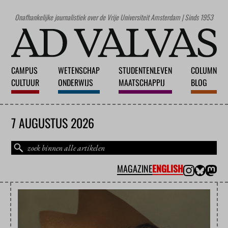
Onafhankelijke journalistiek over de Vrije Universiteit Amsterdam | Sinds 1953
CAMPUS
WETENSCHAP
STUDENTENLEVEN
COLUMN
CULTUUR
ONDERWIJS
MAATSCHAPPIJ
BLOG
7 AUGUSTUS 2026
MAGAZINE
ENGLISH