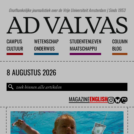
Onafhankelijke journalistiek over de Vrije Universiteit Amsterdam | Sinds 1953
CAMPUS
WETENSCHAP
STUDENTENLEVEN
COLUMN
CULTUUR
ONDERWIJS
MAATSCHAPPIJ
BLOG
8 AUGUSTUS 2026
MAGAZINE
ENGLISH