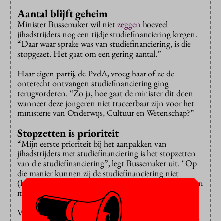
Aantal blijft geheim
Minister Bussemaker wil niet
zeggen
hoeveel
jihadstrijders nog een tijdje studiefinanciering kregen.
“Daar waar sprake was van studiefinanciering, is die
stopgezet. Het gaat om een gering aantal.”
Haar eigen partij, de PvdA, vroeg haar of ze de
onterecht ontvangen studiefinanciering ging
terugvorderen. “Zo ja, hoe gaat de minister dit doen
wanneer deze jongeren niet traceerbaar zijn voor het
ministerie van Onderwijs, Cultuur en Wetenschap?”
Stopzetten is prioriteit
“Mijn eerste prioriteit bij het aanpakken van
jihadstrijders met studiefinanciering is het stopzetten
van die studiefinanciering”, legt Bussemaker uit. “Op
die manier kunnen zij de studiefinanciering niet
(langer) inzetten voor doeleinden die te maken hebben
met de strijd die zij voeren.”
Verder heeft de Dienst Uitvoering Onderwijs een