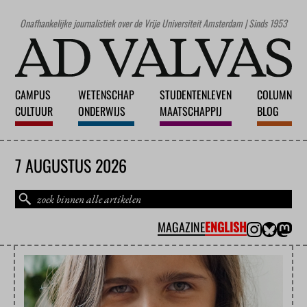
Onafhankelijke journalistiek over de Vrije Universiteit Amsterdam | Sinds 1953
CAMPUS
WETENSCHAP
STUDENTENLEVEN
COLUMN
CULTUUR
ONDERWIJS
MAATSCHAPPIJ
BLOG
7 AUGUSTUS 2026
MAGAZINE
ENGLISH