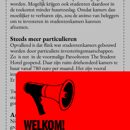
worden. Mogelijk krijgen ook studenten daardoor in
de toekomst minder huurtoeslag. Omdat kamers dan
moeilijker te verhuren zijn, zou de animo van beleggers
om te investeren in studentenkamers kunnen
afnemen.
Steeds meer particulieren
Opvallend is dat flink wat studentenkamers gebouwd
worden door particuliere investeringsmaatschappen.
Zo is net in de voormalige Parooltoren The Student
Hotel geopend. Daar zijn ruim driehonderd kamers te
huur vanaf 780 euro per maand. Het zijn vooral
internationale studenten die daar hun intrek nemen.
Er was al een Student Hotel in Amsterdam west.
Twee jaar geleden is bijvoorbeeld ook in Diemen een
studentencampus met bijna duizend woningen
gerealiseerd door een particuliere investeerder.
Amsterdam het duurst
WELKOM!
Niet dat daarmee de kamernood echt voorbij is. De
grootste studentenhuisvester Duwo vreest door de