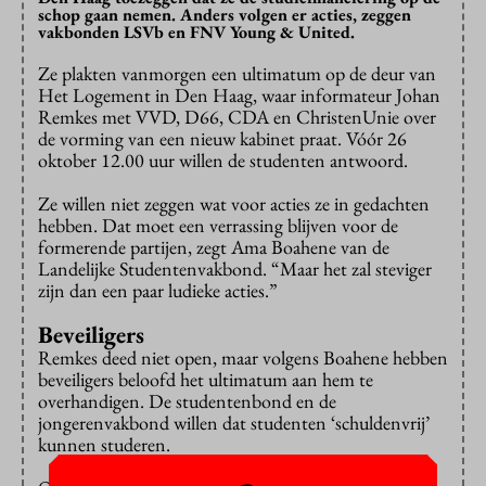
schop gaan nemen. Anders volgen er acties, zeggen
vakbonden LSVb en FNV Young & United.
Ze plakten vanmorgen een ultimatum op de deur van
Het Logement in Den Haag, waar informateur Johan
Remkes met VVD, D66, CDA en ChristenUnie over
de vorming van een nieuw kabinet praat. Vóór 26
oktober 12.00 uur willen de studenten antwoord.
Ze willen niet zeggen wat voor acties ze in gedachten
hebben. Dat moet een verrassing blijven voor de
formerende partijen, zegt Ama Boahene van de
Landelijke Studentenvakbond. “Maar het zal steviger
zijn dan een paar ludieke acties.”
Beveiligers
Remkes deed niet open, maar volgens Boahene hebben
beveiligers beloofd het ultimatum aan hem te
overhandigen. De studentenbond en de
jongerenvakbond willen dat studenten ‘schuldenvrij’
kunnen studeren.