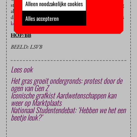
Alleen noodzakelijke cookies
studiefinanciering aanpakken, maar de VVD staat nog
altijd vierkant achter het huidige leenstelsel. Het kan
daardoor nog even duren voordat er een nieuwe beurs
Alles accepteren
komt
.
HOP/BB
BEELD: LSVB
Lees ook
Het gras groeit ondergronds: protest door de
ogen van Gen Z
Iconische grafkist Aardwetenschappen kan
weer op Marktplaats
Nationaal Studentendebat: ‘Hebben we het een
beetje leuk?’