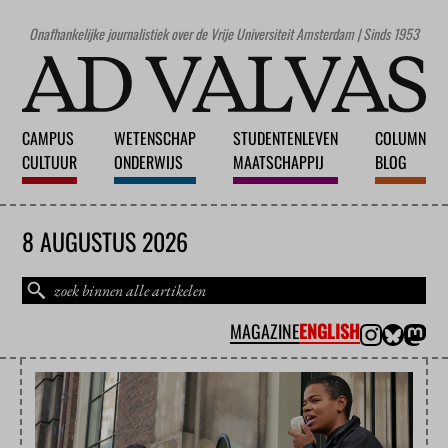
Onafhankelijke journalistiek over de Vrije Universiteit Amsterdam | Sinds 1953
CAMPUS
WETENSCHAP
STUDENTENLEVEN
COLUMN
CULTUUR
ONDERWIJS
MAATSCHAPPIJ
BLOG
8 AUGUSTUS 2026
MAGAZINE
ENGLISH