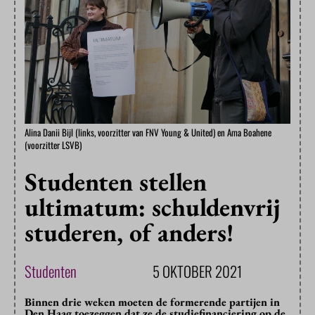
Alina Danii Bijl (links, voorzitter van FNV Young & United) en Ama Boahene
(voorzitter LSVB)
Studenten stellen
ultimatum: schuldenvrij
studeren, of anders!
Studenten
5 OKTOBER 2021
Binnen drie weken moeten de formerende partijen in
Den Haag toezeggen dat ze de studiefinanciering op de