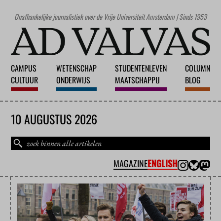
Onafhankelijke journalistiek over de Vrije Universiteit Amsterdam | Sinds 1953
CAMPUS
WETENSCHAP
STUDENTENLEVEN
COLUMN
CULTUUR
ONDERWIJS
MAATSCHAPPIJ
BLOG
10 AUGUSTUS 2026
MAGAZINE
ENGLISH