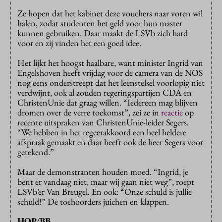
Ze hopen dat het kabinet deze vouchers naar voren wil
halen, zodat studenten het geld voor hun master
kunnen gebruiken. Daar maakt de LSVb zich hard
voor en zij vinden het een goed idee.
Het lijkt het hoogst haalbare, want minister Ingrid van
Engelshoven heeft vrijdag voor de camera van de NOS
nog eens onderstreept dat het leenstelsel voorlopig niet
verdwijnt, ook al zouden regeringspartijen CDA en
ChristenUnie dat graag willen. “Iedereen mag blijven
dromen over de verre toekomst”, zei ze in
reactie
op
recente uitspraken van ChristenUnie-leider Segers.
“We hebben in het regeerakkoord een heel heldere
afspraak gemaakt en daar heeft ook de heer Segers voor
getekend.”
Maar de demonstranten houden moed. “Ingrid, je
bent er vandaag niet, maar wij gaan niet weg”, roept
LSVb’er Van Breugel. En ook: “Onze schuld is jullie
schuld!” De toehoorders juichen en klappen.
HOP/BB