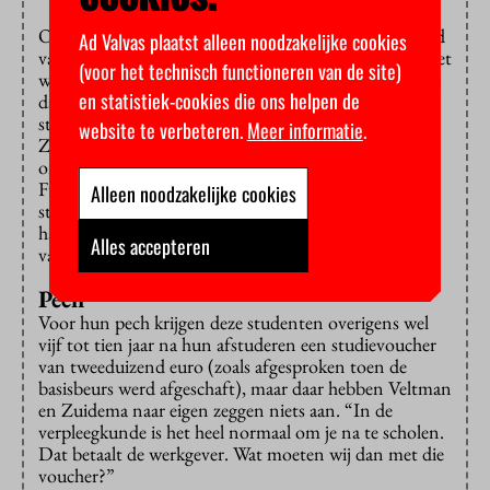
Ook SP-Kamerlid Frank Futselaar is er, met een schuld
Ad Valvas plaatst alleen noodzakelijke cookies
van negenduizend euro op zijn jas geplakt. Als de stoet
(voor het technisch functioneren van de site)
weer bij de Lange Voorhout is aangekomen, neemt hij
en statistiek-cookies die ons helpen de
daar een
petitie
in ontvangst van twee 20-jarige
studenten verpleegkunde, Britte Veltman en Amelia
website te verbeteren.
Meer informatie
.
Zuidema. Die is meer dan 124 duizend keer
ondertekend. “Een verbijsterend aantal”, vindt
Futselaar. De petitie roept op tot compensatie voor
Alleen noodzakelijke cookies
studenten die geen basisbeurs kregen, maar ook geen
halvering van hun collegegeld in het eerste jaar. Ze
Alles accepteren
vallen net tussen wal en schip.
Pech
Voor hun pech krijgen deze studenten overigens wel
vijf tot tien jaar na hun afstuderen een studievoucher
van tweeduizend euro (zoals afgesproken toen de
basisbeurs werd afgeschaft), maar daar hebben Veltman
en Zuidema naar eigen zeggen niets aan. “In de
verpleegkunde is het heel normaal om je na te scholen.
Dat betaalt de werkgever. Wat moeten wij dan met die
voucher?”