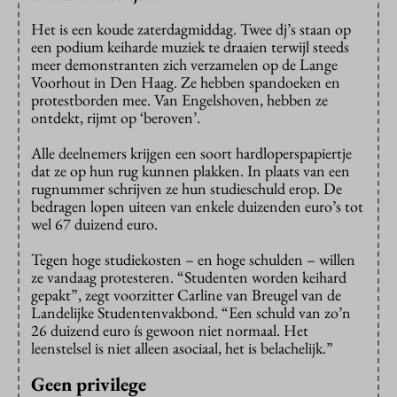
Het is een koude zaterdagmiddag. Twee dj’s staan op
een podium keiharde muziek te draaien terwijl steeds
meer demonstranten zich verzamelen op de Lange
Voorhout in Den Haag. Ze hebben spandoeken en
protestborden mee. Van Engelshoven, hebben ze
ontdekt, rijmt op ‘beroven’.
Alle deelnemers krijgen een soort hardloperspapiertje
dat ze op hun rug kunnen plakken. In plaats van een
rugnummer schrijven ze hun studieschuld erop. De
bedragen lopen uiteen van enkele duizenden euro’s tot
wel 67 duizend euro.
Tegen hoge studiekosten – en hoge schulden – willen
ze vandaag protesteren. “Studenten worden keihard
gepakt”, zegt voorzitter Carline van Breugel van de
Landelijke Studentenvakbond. “Een schuld van zo’n
26 duizend euro ís gewoon niet normaal. Het
leenstelsel is niet alleen asociaal, het is belachelijk.”
Geen privilege