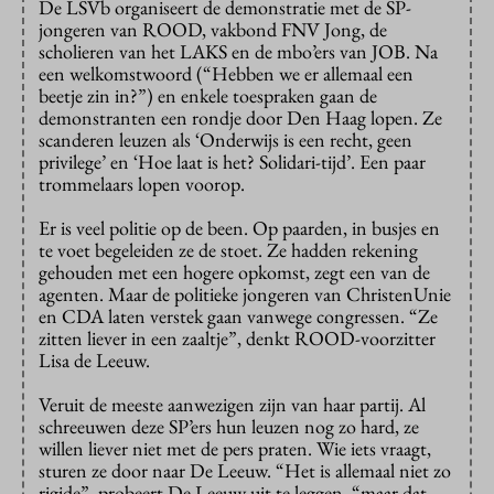
De LSVb organiseert de demonstratie met de SP-
jongeren van ROOD, vakbond FNV Jong, de
scholieren van het LAKS en de mbo’ers van JOB. Na
een welkomstwoord (“Hebben we er allemaal een
beetje zin in?”) en enkele toespraken gaan de
demonstranten een rondje door Den Haag lopen. Ze
scanderen leuzen als ‘Onderwijs is een recht, geen
privilege’ en ‘Hoe laat is het? Solidari-tijd’. Een paar
trommelaars lopen voorop.
Er is veel politie op de been. Op paarden, in busjes en
te voet begeleiden ze de stoet. Ze hadden rekening
gehouden met een hogere opkomst, zegt een van de
agenten. Maar de politieke jongeren van ChristenUnie
en CDA laten verstek gaan vanwege congressen. “Ze
zitten liever in een zaaltje”, denkt ROOD-voorzitter
Lisa de Leeuw.
Veruit de meeste aanwezigen zijn van haar partij. Al
schreeuwen deze SP’ers hun leuzen nog zo hard, ze
willen liever niet met de pers praten. Wie iets vraagt,
sturen ze door naar De Leeuw. “Het is allemaal niet zo
rigide”, probeert De Leeuw uit te leggen, “maar dat