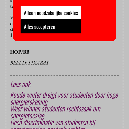
kunnen straks per woning of wooneenheid een
teruggave aanvragen bij de belastingdienst.
Alleen noodzakelijke cookies
Vanaf september 2023 keert de basisbeurs weer terug,
ook voor een deel van de ouderejaars. Uitwonende
Alles accepteren
studenten krijgen boven op die beurs een bedrag van
164 euro per maand in verband met de hoge inflatie.
HOP/BB
BEELD: PIXABAY
Lees ook
Koude winter dreigt voor studenten door hoge
energierekening
Weer winnen studenten rechtszaak om
energietoeslag
Geen discriminatie van studenten bij
energietoeslag, oordeelt rechter