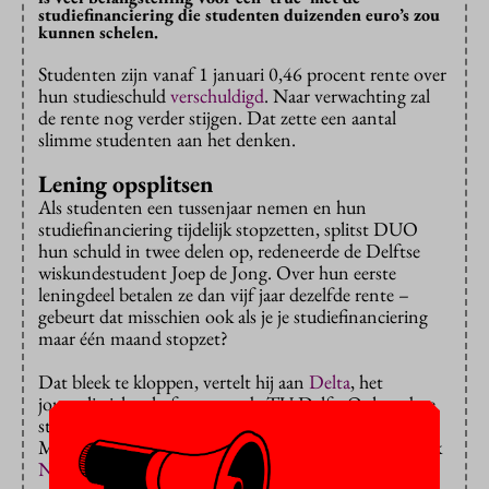
studiefinanciering die studenten duizenden euro’s zou
kunnen schelen.
Studenten zijn vanaf 1 januari 0,46 procent rente over
hun studieschuld
verschuldigd
. Naar verwachting zal
de rente nog verder stijgen. Dat zette een aantal
slimme studenten aan het denken.
Lening opsplitsen
Als studenten een tussenjaar nemen en hun
studiefinanciering tijdelijk stopzetten, splitst DUO
hun schuld in twee delen op, redeneerde de Delftse
wiskundestudent Joep de Jong. Over hun eerste
leningdeel betalen ze dan vijf jaar dezelfde rente –
gebeurt dat misschien ook als je je studiefinanciering
maar één maand stopzet?
Dat bleek te kloppen, vertelt hij aan
Delta
, het
journalistieke platform van de TU Delft. Ook andere
studenten ontdekten de truc. Zo schreef student
Michiel Boeren er een
post
over op LinkedIn en sprak
NOS op 3
met student Casper de Haes.