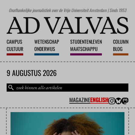
Onafhankelijke journalistiek over de Vrije Universiteit Amsterdam | Sinds 1953
CAMPUS
WETENSCHAP
STUDENTENLEVEN
COLUMN
CULTUUR
ONDERWIJS
MAATSCHAPPIJ
BLOG
9 AUGUSTUS 2026
MAGAZINE
ENGLISH