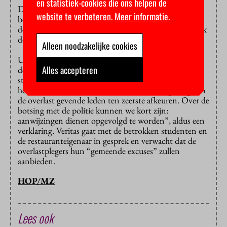
en statistiek-cookies die ons helpen de
De restauranteigenaar heeft
volgens
het AD met het
website te verbeteren.
Meer informatie
.
bestuur van Veritas gesproken. Volgens hem betreurt
de vereniging het incident en gaat ze intern onderzoek
doen.
Alleen noodzakelijke cookies
UPDATE: Veritas distantieert zich van het gedrag van
Alles accepteren
de studenten in het park. Ze waren er volgens de
studentenvereniging op eigen initiatief. “Toch hecht
het bestuur eraan om te melden dat we het gedrag van
de overlast gevende leden ten zeerste afkeuren. Over de
botsing met de politie kunnen we kort zijn:
aanwijzingen dienen opgevolgd te worden”, aldus een
verklaring. Veritas gaat met de betrokken studenten en
de restauranteigenaar in gesprek en verwacht dat de
overlastplegers hun “gemeende excuses” zullen
aanbieden.
HOP/MZ
Lees ook