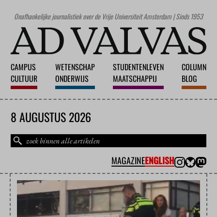
Onafhankelijke journalistiek over de Vrije Universiteit Amsterdam | Sinds 1953
CAMPUS
WETENSCHAP
STUDENTENLEVEN
COLUMN
CULTUUR
ONDERWIJS
MAATSCHAPPIJ
BLOG
8 AUGUSTUS 2026
MAGAZINE
ENGLISH