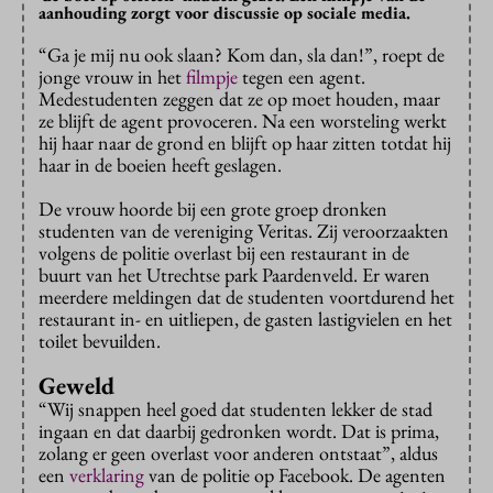
aanhouding zorgt voor discussie op sociale media.
“Ga je mij nu ook slaan? Kom dan, sla dan!”, roept de
jonge vrouw in het
filmpje
tegen een agent.
Medestudenten zeggen dat ze op moet houden, maar
ze blijft de agent provoceren. Na een worsteling werkt
hij haar naar de grond en blijft op haar zitten totdat hij
haar in de boeien heeft geslagen.
De vrouw hoorde bij een grote groep dronken
studenten van de vereniging Veritas. Zij veroorzaakten
volgens de politie overlast bij een restaurant in de
buurt van het Utrechtse park Paardenveld. Er waren
meerdere meldingen dat de studenten voortdurend het
restaurant in- en uitliepen, de gasten lastigvielen en het
toilet bevuilden.
Geweld
“Wij snappen heel goed dat studenten lekker de stad
ingaan en dat daarbij gedronken wordt. Dat is prima,
zolang er geen overlast voor anderen ontstaat”, aldus
een
verklaring
van de politie op Facebook. De agenten