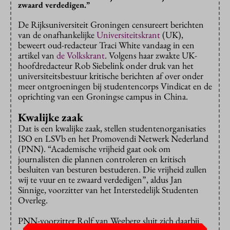
zwaard verdedigen.”
De Rijksuniversiteit Groningen censureert berichten
van de onafhankelijke
Universiteitskrant
(UK),
beweert oud-redacteur Traci White vandaag in een
artikel van
de Volkskrant
. Volgens haar zwakte UK-
hoofdredacteur Rob Siebelink onder druk van het
universiteitsbestuur kritische berichten af over onder
meer ontgroeningen bij studentencorps Vindicat en de
oprichting van een Groningse campus in China.
Kwalijke zaak
Dat is een kwalijke zaak, stellen studentenorganisaties
ISO en LSVb en het Promovendi Netwerk Nederland
(PNN). “Academische vrijheid gaat ook om
journalisten die plannen controleren en kritisch
besluiten van besturen bestuderen. Die vrijheid zullen
wij te vuur en te zwaard verdedigen”, aldus Jan
Sinnige, voorzitter van het Interstedelijk Studenten
Overleg.
PNN-voorzitter Rolf van Wegberg sluit zich daarbij