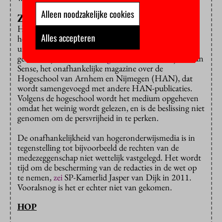
Alleen noodzakelijke cookies
Zorgen
Het gebeurt vaker dat bladen van universiteiten en
Alles accepteren
hogescholen in de problemen komen. In februari
uitten hogeschool- en universiteitsmedia in een
gezamenlijke brief hun
zorgen
over het verdwijnen van
Sense, het onafhankelijke magazine over de
Hogeschool van Arnhem en Nijmegen (HAN), dat
wordt samengevoegd met andere HAN-publicaties.
Volgens de hogeschool wordt het medium opgeheven
omdat het weinig wordt gelezen, en is de beslissing niet
genomen om de persvrijheid in te perken.
De onafhankelijkheid van hogeronderwijsmedia is in
tegenstelling tot bijvoorbeeld de rechten van de
medezeggenschap niet wettelijk vastgelegd. Het wordt
tijd om de bescherming van de redacties in de wet op
te nemen,
zei
SP-Kamerlid Jasper van Dijk in 2011.
Vooralsnog is het er echter niet van gekomen.
HOP