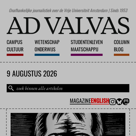
Onafhankelijke journalistiek over de Vrije Universiteit Amsterdam | Sinds 1953
CAMPUS
WETENSCHAP
STUDENTENLEVEN
COLUMN
CULTUUR
ONDERWIJS
MAATSCHAPPIJ
BLOG
9 AUGUSTUS 2026
MAGAZINE
ENGLISH