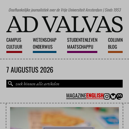
Onafhankelijke journalistiek over de Vrije Universiteit Amsterdam | Sinds 1953
CAMPUS
WETENSCHAP
STUDENTENLEVEN
COLUMN
CULTUUR
ONDERWIJS
MAATSCHAPPIJ
BLOG
7 AUGUSTUS 2026
MAGAZINE
ENGLISH