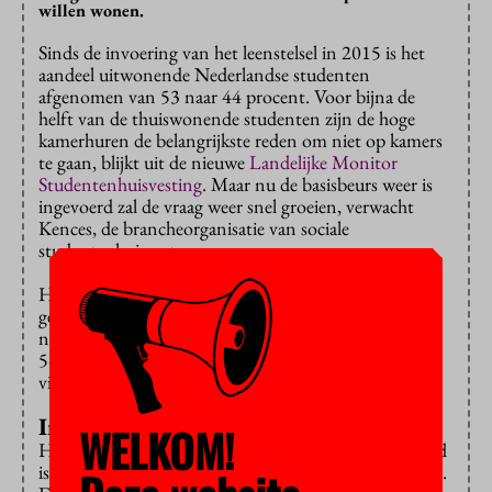
willen wonen.
Sinds de invoering van het leenstelsel in 2015 is het
aandeel uitwonende Nederlandse studenten
afgenomen van 53 naar 44 procent. Voor bijna de
helft van de thuiswonende studenten zijn de hoge
kamerhuren de belangrijkste reden om niet op kamers
te gaan, blijkt uit de nieuwe
Landelijke Monitor
Studentenhuisvesting
. Maar nu de basisbeurs weer is
ingevoerd zal de vraag weer snel groeien, verwacht
Kences, de brancheorganisatie van sociale
studentenhuisvesters.
Het tekort aan studentenwoningen is sinds vorig jaar
gedaald van 27.000 naar 23.700, maar in 2030 zal het
naar verwachting weer zijn opgelopen naar 39.700 à
56.800. Alle reden dus om flink te blijven bouwen,
vindt Kences.
Internationals
WELKOM!
Het totale aantal uitwonende studenten in Nederland
is overigens wel gestegen ten opzichte van 2015-2016.