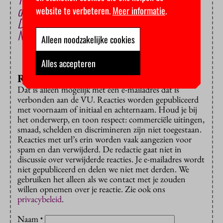
demonstratierecht
website te verbeteren.
Meer informatie
.
Dronken en nuchtere wormen winnen Ig
Nobelprijs
Alleen noodzakelijke cookies
Alles accepteren
Reageren?
Dat is alleen mogelijk met een e-mailadres dat is
verbonden aan de VU. Reacties worden gepubliceerd
met voornaam of initiaal en achternaam. Houd je bij
het onderwerp, en toon respect: commerciële uitingen,
smaad, schelden en discrimineren zijn niet toegestaan.
Reacties met url’s erin worden vaak aangezien voor
spam en dan verwijderd. De redactie gaat niet in
discussie over verwijderde reacties. Je e-mailadres wordt
niet gepubliceerd en delen we niet met derden. We
gebruiken het alleen als we contact met je zouden
willen opnemen over je reactie. Zie ook ons
privacybeleid
.
Naam
*