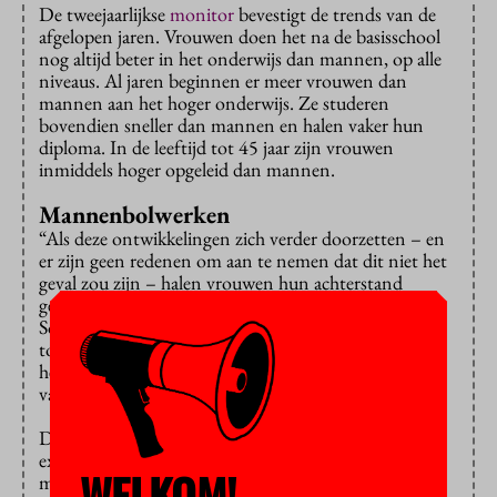
De tweejaarlijkse
monitor
bevestigt de trends van de
afgelopen jaren. Vrouwen doen het na de basisschool
nog altijd beter in het onderwijs dan mannen, op alle
niveaus. Al jaren beginnen er meer vrouwen dan
mannen aan het hoger onderwijs. Ze studeren
bovendien sneller dan mannen en halen vaker hun
diploma. In de leeftijd tot 45 jaar zijn vrouwen
inmiddels hoger opgeleid dan mannen.
Mannenbolwerken
“Als deze ontwikkelingen zich verder doorzetten – en
er zijn geen redenen om aan te nemen dat dit niet het
geval zou zijn – halen vrouwen hun achterstand
geleidelijk over de generaties heen in”, schrijft het
Sociaal en Cultureel Planbureau, “en zal in de
toekomst het opleidingsniveau van vrouwen voor de
hele bevolking van 25 tot 65 jaar hoger zijn dan dat
van mannen.”
De technische studies krijgen in deze monitor altijd
extra aandacht, omdat dat traditioneel
WELKOM!
mannenbolwerken zijn. Langzaamaan stijgt het