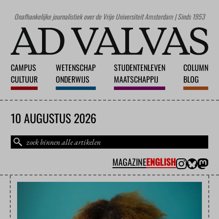
Onafhankelijke journalistiek over de Vrije Universiteit Amsterdam | Sinds 1953
CAMPUS
WETENSCHAP
STUDENTENLEVEN
COLUMN
CULTUUR
ONDERWIJS
MAATSCHAPPIJ
BLOG
10 AUGUSTUS 2026
MAGAZINE
ENGLISH