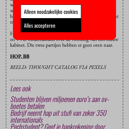
willen de rente op nul zetten. D66, DENK en Volt
willen dat alleen voor de pechgeneratie, die geen recht
Alleen noodzakelijke cookies
had op een basisbeurs. De rest zou hooguit 2,5 procent
moeten betalen, vinden deze partijen.
Alles accepteren
Het is de vraag of het ervan komt, nu D66 met CDA
en VVD onderhandelt over de vorming van een nieuw
kabinet. Die twee partijen hebben er geen oren naar.
HOP, BB
BEELD: THOUGHT CATALOG VIA PEXELS
Lees ook
Studenten blijven miljoenen euro’s aan ov-
boetes betalen
Bedrijf neemt hap uit stufi van zeker 350
internationals
Pechstudent? Geef je bankrekening door