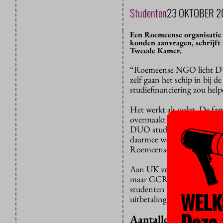
Studenten
23 OKTOBER 2
Een Roemeense organisatie h
konden aanvragen, schrijft 
Tweede Kamer.
“Roemeense NGO licht DU
zelf gaan het schip in bij
studiefinanciering zou help
Het werkt als volgt. De fa
overmaakt als salaris, zogen
DUO studiefinanciering aanv
daarmee weer een donatie 
Roemeense journalisten va
Aan UK vertelden allerlei R
maar GCRS stopte op een g
studenten zijn het geld kwij
WELK
uitbetaling door omstandi
Deze 
Aantallen