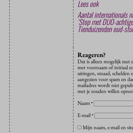
Lees ook
Aantal internationals n
‘Stop met DUO-achtige
Tienduizenden oud-stud
Reageren?
Dat is alleen mogelijk met
met voornaam of initiaal e
uitingen, smaad, schelden e
aangezien voor spam en dan v
mailadres wordt niet gepub
met je zouden willen opnem
Naam
*
E-mail
*
Mijn naam, e-mail en sit