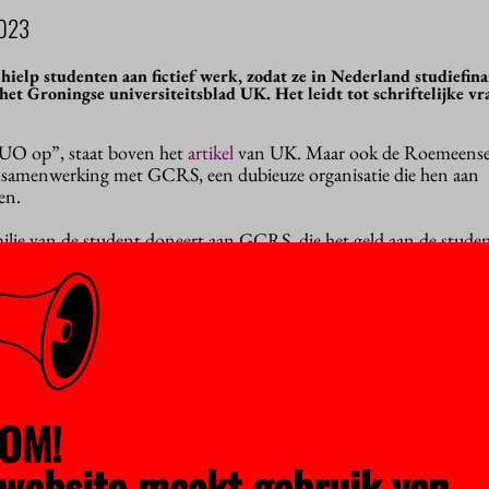
023
ielp studenten aan fictief werk, zodat ze in Nederland studiefin
het Groningse universiteitsblad UK. Het leidt tot schriftelijke vr
O op”, staat boven het
artikel
van UK. Maar ook de Roemeense
 de samenwerking met GCRS, een dubieuze organisatie die hen aan
en.
milie van de student doneert aan GCRS, die het geld aan de stude
aamd voor freelance journalistiek werk. Dankzij dat ‘salaris’ kan d
ragen. De student stort het salaris weer terug naar de eigen fami
aan GCRS kan doen, enzovoorts. De truc is aan het licht
gebracht
n PressOne.
oemeense studenten hoe ze in de val zijn gelokt. De constructie 
egeven moment met het uitbetalen van de donaties. De familiel
t. Volgens de organisatie zelf zou er slechts sprake zijn van vertra
OM!
gheden.
website maakt gebruik van