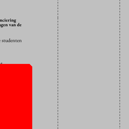
anciering
agen van de
 studenten
nt
e student bij
lie, die
door
werkte wel,
eden en de
agde