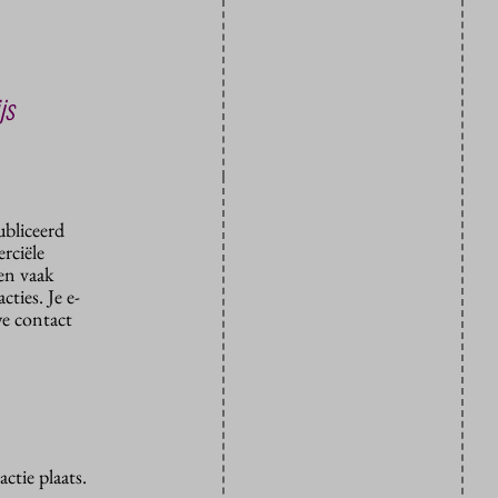
js
ubliceerd
rciële
den vaak
ties. Je e-
we contact
ctie plaats.