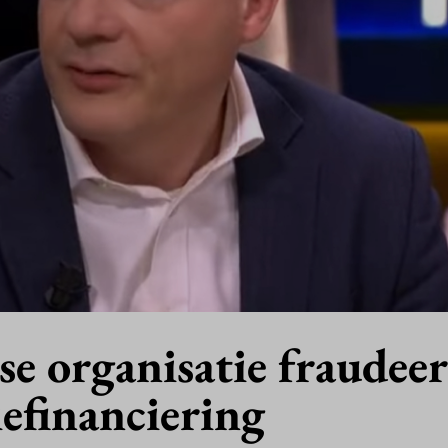
e organisatie fraudeer
efinanciering