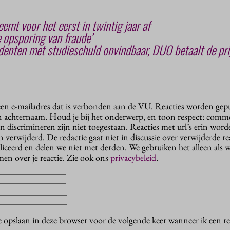
eemt voor het eerst in twintig jaar af
 opsporing van fraude’
enten met studieschuld onvindbaar, DUO betaalt de pri
 een e-mailadres dat is verbonden aan de VU. Reacties worden gep
n achternaam. Houd je bij het onderwerp, en toon respect: comme
n discrimineren zijn niet toegestaan. Reacties met url’s erin wor
erwijderd. De redactie gaat niet in discussie over verwijderde reac
liceerd en delen we niet met derden. We gebruiken het alleen als 
en over je reactie. Zie ook ons
privacybeleid
.
e opslaan in deze browser voor de volgende keer wanneer ik een rea