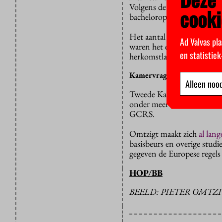
Volgens de laatste cijfers
cooki
bacheloropleiding volgen. 
Het aantal Roemeense stude
Ad Valvas pla
waren het er nog maar 1.600
en statistie
herkomstlanden.
Kamervragen
Alleen nood
Tweede Kamerlid Pieter Om
onder meer weten hoeveel 
GCRS.
Omtzigt maakt zich
al lang
basisbeurs en overige studi
gegeven de Europese regels v
HOP/BB
BEELD: PIETER OMTZI