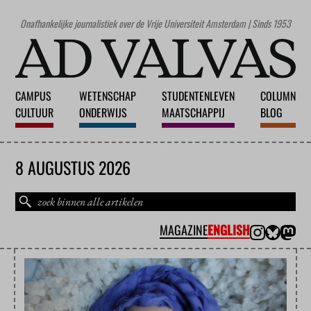
Onafhankelijke journalistiek over de Vrije Universiteit Amsterdam | Sinds 1953
CAMPUS
WETENSCHAP
STUDENTENLEVEN
COLUMN
CULTUUR
ONDERWIJS
MAATSCHAPPIJ
BLOG
8 AUGUSTUS 2026
MAGAZINE
ENGLISH