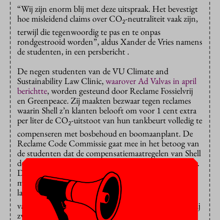
“Wij zijn enorm blij met deze uitspraak. Het bevestigt
hoe misleidend claims over CO
-neutraliteit vaak zijn,
2
terwijl die tegenwoordig te pas en te onpas
rondgestrooid worden”, aldus Xander de Vries namens
de studenten, in een persbericht .
De negen studenten van de VU Climate and
Sustainability Law Clinic,
waarover Ad Valvas in april
berichtte
, worden gesteund door Reclame Fossielvrij
en Greenpeace. Zij maakten bezwaar tegen reclames
waarin Shell z’n klanten belooft om voor 1 cent extra
per liter de CO
-uitstoot van hun tankbeurt volledig te
2
compenseren met bosbehoud en boomaanplant. De
Reclame Code Commissie gaat mee in het betoog van
de studenten dat de compensatiemaatregelen van Shell
de milieuschade van koolstofdioxide nooit tenietdoen.
De klimaatschade staat immers vast, terwijl de
multinational nooit kan garanderen hoeveel en hoe
lang bosbehoud en geplante bomen CO
uit de lucht
2
vasthouden. De Reclame Code Commissie laat daarbij
zwaar meewegen dat Shell een absolute milieuclaim