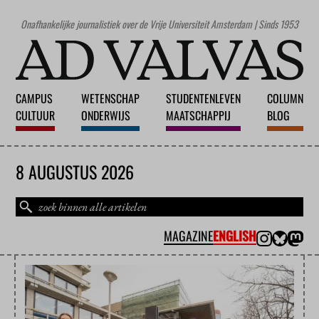
Onafhankelijke journalistiek over de Vrije Universiteit Amsterdam | Sinds 1953
CAMPUS
WETENSCHAP
STUDENTENLEVEN
COLUMN
CULTUUR
ONDERWIJS
MAATSCHAPPIJ
BLOG
8 AUGUSTUS 2026
MAGAZINE
ENGLISH