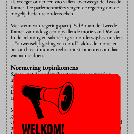
als vroeger onder een cao vallen, overweegt de Tweede
Kamer. De parlementariërs vragen de regering om de
mogelijkheden te onderzoeken.
Met steun van regeringspartij PvdA nam de Tweede
Kamer vanmiddag een opvallende motie van D66 aan.
In de beloning en salariëring van onderwijsbestuurders
is “onwenselijk gedrag vertoond”, aldus de motie, en
het ontbreekt momenteel aan instrumenten om daar
wat aan te doen.
Normering topinkomens
Samen met de onderwijssectoren zou de regering
moeten uitzoeken of er een cao voor
onderwijsbestuurders in mbo, hbo en wo kan komen.
Daarin staat duidelijker omschreven wat hun
arbeidsvoorwaarden zijn.
Minister Bussemaker had vorige week in de Kamer
gewezen op de wet normering topinkomens, die
ervoor zal zorgen dat salarissen niet boven een bepaald
WELKOM!
maximum uitkomen. Maar D66 vond dat niet genoeg.
Kamerlid Paul van Meenen vreesde dat het