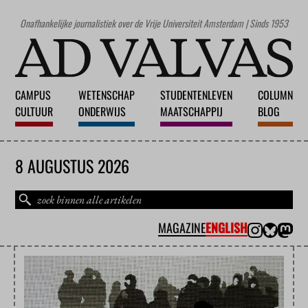
Onafhankelijke journalistiek over de Vrije Universiteit Amsterdam | Sinds 1953
CAMPUS
WETENSCHAP
STUDENTENLEVEN
COLUMN
CULTUUR
ONDERWIJS
MAATSCHAPPIJ
BLOG
8 AUGUSTUS 2026
MAGAZINE
ENGLISH