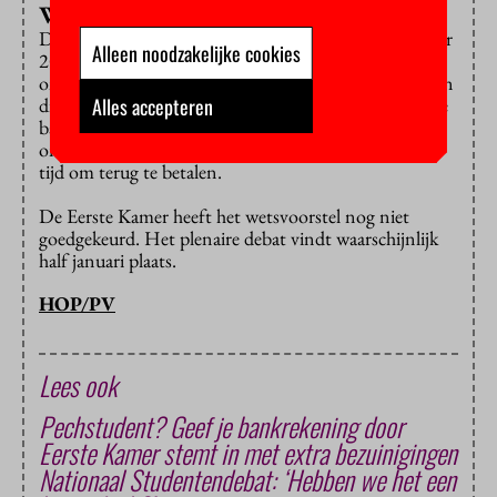
Wetsvoorstel
De minister wil de basisbeurs afschaffen per september
Alleen noodzakelijke cookies
2015. Nieuwe bachelor- en masterstudenten vallen
onder het nieuwe stelsel, net als wo-bachelorstudenten
die meer dan drie jaar over hun opleiding doen. Als de
Alles accepteren
basisbeurs verdwijnt, gaat de aanvullende beurs
omhoog en krijgen studenten twintig jaar langer de
tijd om terug te betalen.
De Eerste Kamer heeft het wetsvoorstel nog niet
goedgekeurd. Het plenaire debat vindt waarschijnlijk
half januari plaats.
HOP/PV
Lees ook
Pechstudent? Geef je bankrekening door
Eerste Kamer stemt in met extra bezuinigingen
Nationaal Studentendebat: ‘Hebben we het een