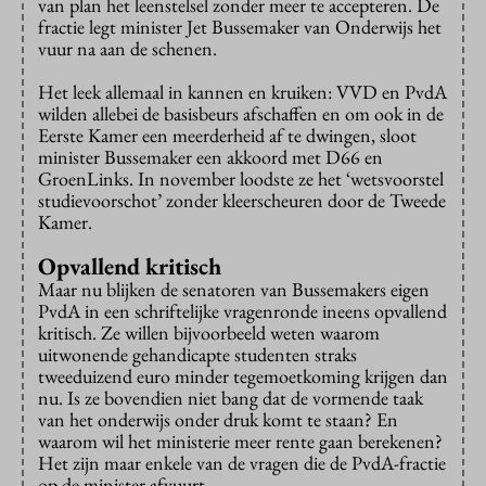
van plan het leenstelsel zonder meer te accepteren. De
fractie legt minister Jet Bussemaker van Onderwijs het
vuur na aan de schenen.
Het leek allemaal in kannen en kruiken: VVD en PvdA
wilden allebei de basisbeurs afschaffen en om ook in de
Eerste Kamer een meerderheid af te dwingen, sloot
minister Bussemaker een akkoord met D66 en
GroenLinks. In november loodste ze het ‘wetsvoorstel
studievoorschot’ zonder kleerscheuren door de Tweede
Kamer.
Opvallend kritisch
Maar nu blijken de senatoren van Bussemakers eigen
PvdA in een schriftelijke vragenronde ineens opvallend
kritisch. Ze willen bijvoorbeeld weten waarom
uitwonende gehandicapte studenten straks
tweeduizend euro minder tegemoetkoming krijgen dan
nu. Is ze bovendien niet bang dat de vormende taak
van het onderwijs onder druk komt te staan? En
waarom wil het ministerie meer rente gaan berekenen?
Het zijn maar enkele van de vragen die de PvdA-fractie
op de minister afvuurt.