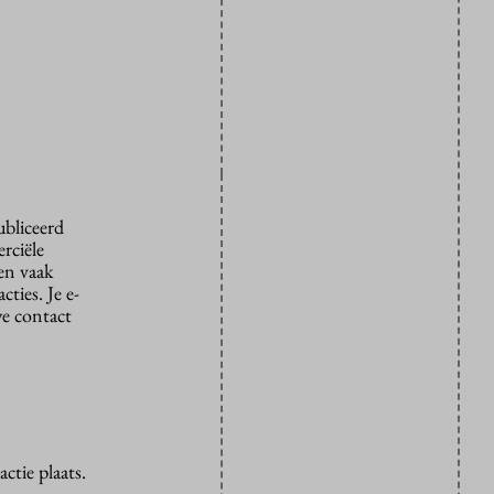
ubliceerd
rciële
den vaak
ties. Je e-
we contact
ctie plaats.