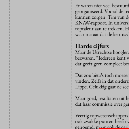
Er waren niet veel bestuu
georganiseerd. Vooral de t
kunnen zorgen. Tim van der
KNAW-rapport. In universi
toptalent aan te trekken. 
waarin staat dat de kennisv
Harde cijfers
Maar de Utrechtse hoogler
bezwaren. “Iedereen kent w
dat geeft geen compleet bee
Dat zou bèta’s toch moeten 
vinden. Zelfs in dat onderz
Lippe. Gelukkig gaat de se
Maar goed, resultaten uit 
dat haar commissie over gemi
Veertig topwetenschappers 
ook zwakke punten heeft: v
genoemd, maar ook de gering