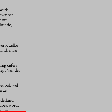
rwerk
over het
ft om
ikunde,
erpt zulke
land, maar
nig cijfers
zegt Van der
eet ook wel
i ze.
ederland
rzoek wordt
lijke