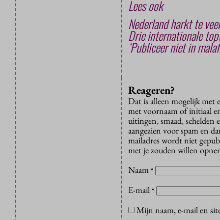
Lees ook
Nederland harkt te vee
Drie internationale to
‘Publiceer niet in malaf
Reageren?
Dat is alleen mogelijk met
met voornaam of initiaal e
uitingen, smaad, schelden e
aangezien voor spam en dan v
mailadres wordt niet gepub
met je zouden willen opnem
Naam
*
E-mail
*
Mijn naam, e-mail en sit