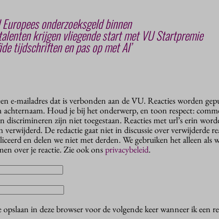
l Europees onderzoeksgeld binnen
ptalenten krijgen vliegende start met VU Startpremie
ide tijdschriften en pas op met AI’
 een e-mailadres dat is verbonden aan de VU. Reacties worden gep
n achternaam. Houd je bij het onderwerp, en toon respect: comme
n discrimineren zijn niet toegestaan. Reacties met url’s erin wor
erwijderd. De redactie gaat niet in discussie over verwijderde reac
liceerd en delen we niet met derden. We gebruiken het alleen als 
en over je reactie. Zie ook ons
privacybeleid
.
e opslaan in deze browser voor de volgende keer wanneer ik een rea