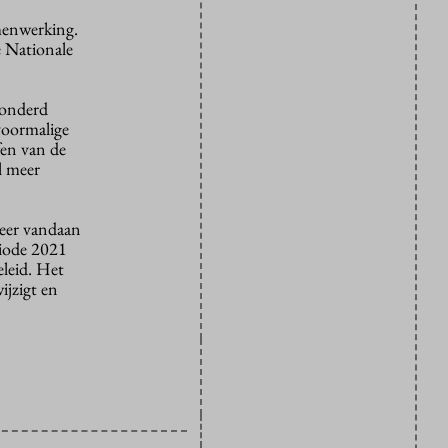
menwerking.
e Nationale
honderd
voormalige
fen van de
l meer
meer vandaan
iode 2021
eleid. Het
ijzigt en