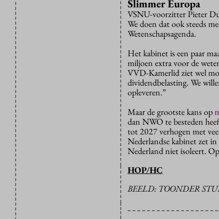
Slimmer Europa
VSNU-voorzitter Pieter Du
We doen dat ook steeds mee
Wetenschapsagenda.
Het kabinet is een paar m
miljoen extra voor de wete
VVD-Kamerlid ziet wel moge
dividendbelasting. We wille
opleveren.”
Maar de grootste kans op
m
dan NWO te besteden heeft
tot 2027 verhogen met veert
Nederlandse kabinet zet in
Nederland niet isoleert. O
HOP/HC
BEELD: TOONDER STU