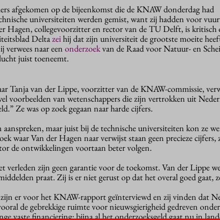
rders afgekomen op de bijeenkomst die de KNAW donderdag had
echnische universiteiten werden gemist, want zij hadden voor vuu
 Hagen, collegevoorzitter en rector van de TU Delft, is kritisch 
teitsblad Delta
zei
hij dat zijn universiteit de grootste moeite hee
Hij verwees naar een
onderzoek
van de Raad voor Natuur- en Sche
lucht juist toeneemt.
aar Tanja van der Lippe, voorzitter van de KNAW-commissie, verw
el voorbeelden van wetenschappers die zijn vertrokken uit Neder
ld.” Ze was op zoek gegaan naar harde cijfers.
aanspreken, maar juist bij de technische universiteiten kon ze wei
oek waar Van der Hagen naar verwijst staan geen precieze cijfers, 
ctor de ontwikkelingen voortaan beter volgen.
het verleden zijn geen garantie voor de toekomst. Van der Lippe w
ddelden praat. Zij is er niet gerust op dat het overal goed gaat, ze
zijn er voor het KNAW-rapport geïnterviewd en zij vinden dat N
ooral de gebrekkige ruimte voor nieuwsgierigheid gedreven onde
e vaste financiering: bijna al het onderzoeksgeld gaat nu in lande