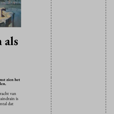
 als
st zien het
len.
racht van
indrain is
ntal dat