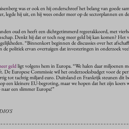
isenberg was er ook en hij onderschreef het belang van goede sa
r, legde hij uit, en hij wees onder meer op de sectorplannen en d
aanden oud en heeft een dichtgetimmerd regeerakkoord, met vier
nschap. Denkt hij dat er toch nog meer geld bij kan komen? Het 
lijkheden. “Binnenkort beginnen de discussies over het afschaf
n de politiek ervan overtuigen dat investeringen in onderzoek vee
eer geld
ligt volgens hem in Europa. “We halen daar miljoenen 
. De Europese Commissie wil het onderzoeksbudget voor de per
ig tot tachtig miljard euro. Duitsland en Frankrijk steunen dit b
 op een kleinere EU-begroting, maar we hopen dat het zijn koers w
p naar een slimmer Europa!”
DIO'S