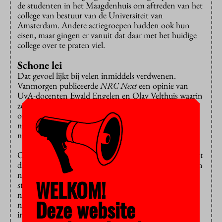
de studenten in het Maagdenhuis om aftreden van het
college van bestuur van de Universiteit van
Amsterdam. Andere actiegroepen hadden ook hun
eisen, maar gingen er vanuit dat daar met het huidige
college over te praten viel.
Schone lei
Dat gevoel lijkt bij velen inmiddels verdwenen.
Vanmorgen publiceerde
NRC Next
een opinie van
UvA-docenten Ewald Engelen en Olav Velthuis waarin
ze schreven dat het tijd is voor “een schone lei”. Die
oproep was vanmorgen door 175
medewerkers
ondertekend
, maar dat zijn er inmiddels
meer dan driehonderd geworden.
Ook de Amsterdamse studentenunie Asva concludeert
dat het vertrouwen in het college dit weekend “tot een
nieuw dieptepunt” is gezakt. “Dit CvB lijkt niet in
WELKOM!
staat de UvA te besturen, door structureel adviezen te
negeren en keer op keer verkeerde beslissingen te
Deze website
nemen”,
schrijft
Asva-voorzitter Noeri van den Berg
in een verklaring.