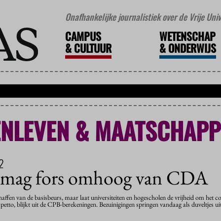
Onafhankelijke journalistiek over de Vrije Un
CAMPUS
WETENSCHAP
&
CULTUUR
&
ONDERWIJS
NLEVEN & MAATSCHAPP
2
d mag fors omhoog van CDA
affen van de basisbeurs, maar laat universiteiten en hogescholen de vrijheid om het c
 petto, blijkt uit de CPB-berekeningen. Bezuinigingen springen vandaag als duveltjes u