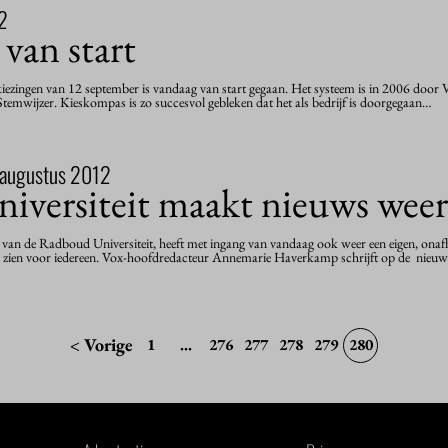
2
van start
ezingen van 12 september is vandaag van start gegaan. Het systeem is in 2006 door
temwijzer. Kieskompas is zo succesvol gebleken dat het als bedrijf is doorgegaan…
 augustus 2012
versiteit maakt nieuws wee
van de Radboud Universiteit, heeft met ingang van vandaag ook weer een eigen, onaf
e zien voor iedereen. Vox-hoofdredacteur Annemarie Haverkamp schrijft op de nieuw
< Vorige
1
...
276
277
278
279
280