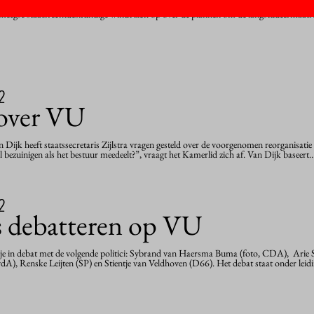
e tegenhouden? Dat is holle retoriek, vindt hoogleraar staatsrecht Paul Bovend’Eert
jmeegse staatsrechtdeskundige windt zich op over de plannen om de langstudeermaatr
2
 over VU
ijk heeft staatssecretaris Zijlstra vragen gesteld over de voorgenomen reorganisatie 
l bezuinigen als het bestuur meedeelt?”, vraagt het Kamerlid zich af. Van Dijk baseert
2
rs debatteren op VU
e in debat met de volgende politici: Sybrand van Haersma Buma (foto, CDA), Arie S
dA), Renske Leijten (SP) en Stientje van Veldhoven (D66). Het debat staat onder lei