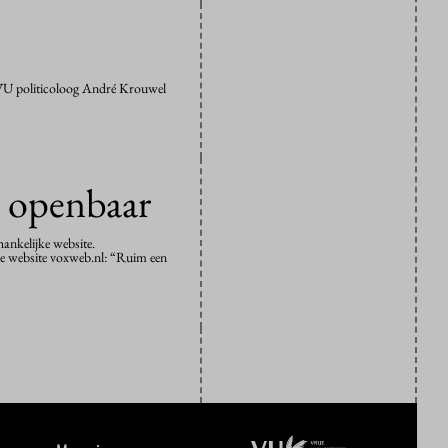
 VU politicoloog André Krouwel
r openbaar
hankelijke website.
e website voxweb.nl: “Ruim een