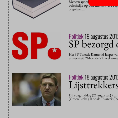
Met een spoedwet de langstudeerboet
belachelijk op deze manier.” De Ni
ongedaan…
Politiek
19 augustus 201
SP bezorgd
Het SP Tweede Kamerlid Jasper van D
universiteit. “Moet de VU wel zovee
Politiek
18 augustus 201
Lijsttrekke
Dinsdagmiddag (21 augustus) kun j
(Groen Links), Ronald Plasterk (Pv