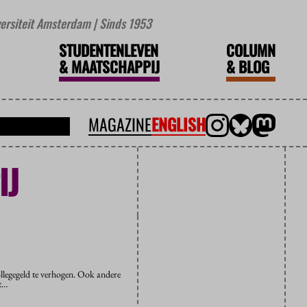
iversiteit Amsterdam | Sinds 1953
STUDENTENLEVEN
COLUMN
&
MAATSCHAPPIJ
&
BLOG
MAGAZINE
ENGLISH
IJ
ollegegeld te verhogen. Ook andere
it…