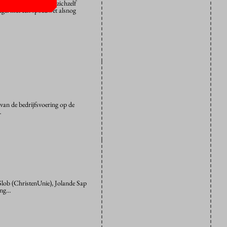
. “De wetgever maakt zichzelf
egel met een spoedwet alsnog
van de bedrijfsvoering op de
…
lob (ChristenUnie), Jolande Sap
ding…