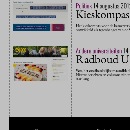
Politiek
14 augustus 201
Kieskompas 
Het kieskompas voor de kamerverki
ontwikkeld als tegenhanger van de S
Andere universiteiten
14
Radboud Uni
Vox, het onafhankelijke maandblad 
Nieuwsberichten en columns zijn t
jaar lang…