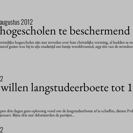
 augustus 2012
e hogescholen te beschermend
hristelijke hogescholen zijn zeer tevreden over hun christelijke vorming, al hadden ze
af gezien was hij in zijn studietijd een beetje wereldvreemd, zegt één van de zevenh
12
illen langstudeerboete tot 1
n drie dagen geen oplossing vond om de langstudeerboete af te schaffen, dienen Pvd
januari. Bijna drie uur debatteerden de partijen…
12