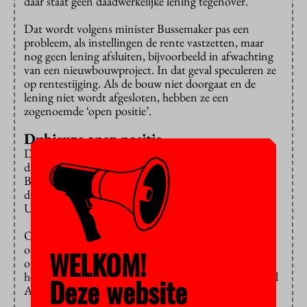
daar staat geen daadwerkelijke lening tegenover.
Dat wordt volgens minister Bussemaker pas een
probleem, als instellingen de rente vastzetten, maar
nog geen lening afsluiten, bijvoorbeeld in afwachting
van een nieuwbouwproject. In dat geval speculeren ze
op rentestijging. Als de bouw niet doorgaat en de
lening niet wordt afgesloten, hebben ze een
zogenoemde ‘open positie’.
Dubieuze open positie
Drie universiteiten hebben volgens de inspectie zo’n
dubieuze open positie ingenomen,
schrijft
minister
Bussemaker aan de Tweede Kamer: naast de UvA zijn
dat ook de Universiteit Leiden en de Wageningen
Universiteit.
Ook kan het gevaarlijk worden wanneer de bank een
onderpand mag eisen zodra het verlies te hoog
WELKOM!
oploopt. Dat heet een ‘
margin call
’. Zo’n clausule
hebben de Hogeschool Leeuwarden, kunsthogeschool
Deze website
Artez en de TU Eindhoven.