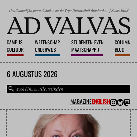
Onafhankelijke journalistiek over de Vrije Universiteit Amsterdam | Sinds 1953
CAMPUS
WETENSCHAP
STUDENTENLEVEN
COLUMN
CULTUUR
ONDERWIJS
MAATSCHAPPIJ
BLOG
6 AUGUSTUS 2026
MAGAZINE
ENGLISH