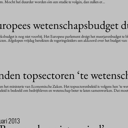
m. Mocht het duurder worden om een studie te volgen, dan zullen er…
uropees wetenschapsbudget d
ksbudget is nog niet voorbij. Het Europese parlement dreigt het meerjarenbudget te b
kten. Afgelopen vrijdag bereikten de regeringsleiders een akkoord over het budget va
nden topsectoren ‘te wetensc
 het ministerie van Economische Zaken. Het topsectorenbeleid is volgens hen ‘te wete
beleid is bedoeld om bedrijfsleven en wetenschap beter te laten samenwerken. Dat moet
uari 2013