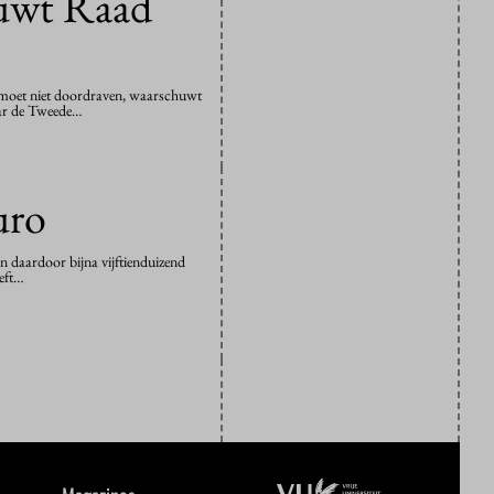
huwt Raad
et moet niet doordraven, waarschuwt
naar de Tweede…
uro
n daardoor bijna vijftienduizend
eeft…