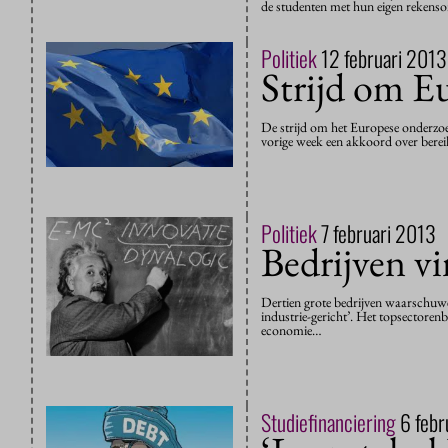
de studenten met hun eigen rekenso
Politiek
12 februari 2013
Strijd om E
De strijd om het Europese onderzoe
vorige week een akkoord over berei
Politiek
7 februari 2013
Bedrijven vi
Dertien grote bedrijven waarschuwen
industrie-gericht’. Het topsectoren
economie…
Studiefinanciering
6 febr