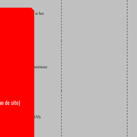
 het inkomen. Anders is het
einig
en, verwacht onderwijsminister
met een…
an de site)
aal Planbureau. SP en LSVb