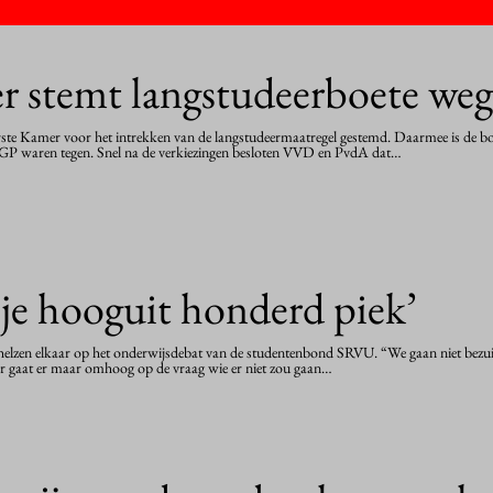
r stemt langstudeerboete weg
ste Kamer voor het intrekken van de langstudeermaatregel gestemd. Daarmee is de bo
n SGP waren tegen. Snel na de verkiezingen besloten VVD en PvdA dat…
 je hooguit honderd piek’
zen elkaar op het onderwijsdebat van de studentenbond SRVU. “We gaan niet bezuin
inger gaat er maar omhoog op de vraag wie er niet zou gaan…