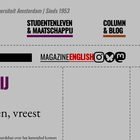
iversiteit Amsterdam | Sinds 1953
STUDENTENLEVEN
COLUMN
&
MAATSCHAPPIJ
&
BLOG
MAGAZINE
ENGLISH
IJ
n, vreest
erdebat over het leenstelsel komen