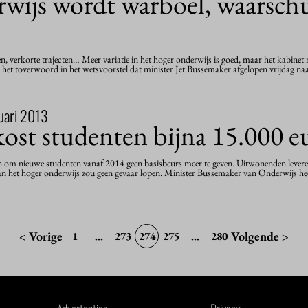
wijs wordt warboel, waarsc
en, verkorte trajecten… Meer variatie in het hoger onderwijs is goed, maar het kabin
 is het toverwoord in het wetsvoorstel dat minister Jet Bussemaker afgelopen vrijdag 
uari 2013
kost studenten bijna 15.000 e
an om nieuwe studenten vanaf 2014 geen basisbeurs meer te geven. Uitwonenden levere
van het hoger onderwijs zou geen gevaar lopen. Minister Bussemaker van Onderwijs h
< Vorige
Volgende >
1
...
273
274
275
...
280