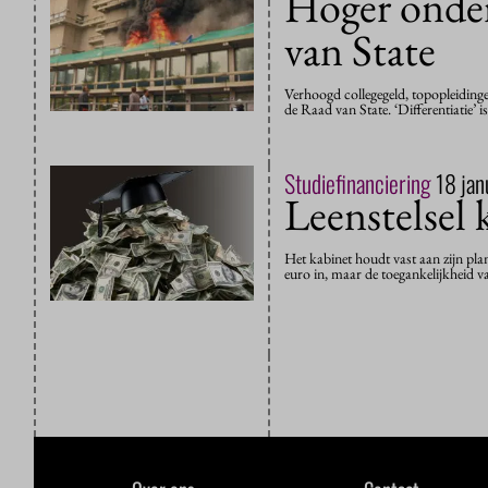
Hoger onder
van State
Verhoogd collegegeld, topopleiding
de Raad van State. ‘Differentiatie’
Studiefinanciering
18 jan
Leenstelsel 
Het kabinet houdt vast aan zijn pl
euro in, maar de toegankelijkheid 