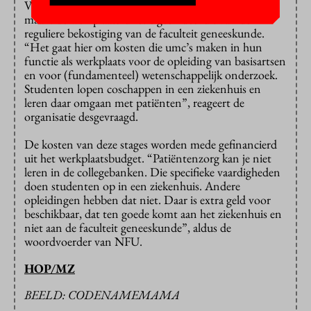
Volgens de NFU, de koepelorganisatie van umc’s,
maakt de werkplaatsfunctie geen deel uit van de
reguliere bekostiging van de faculteit geneeskunde.
“Het gaat hier om kosten die umc’s maken in hun
functie als werkplaats voor de opleiding van basisartsen
en voor (fundamenteel) wetenschappelijk onderzoek.
Studenten lopen coschappen in een ziekenhuis en
leren daar omgaan met patiënten”, reageert de
organisatie desgevraagd.
De kosten van deze stages worden mede gefinancierd
uit het werkplaatsbudget. “Patiëntenzorg kan je niet
leren in de collegebanken. Die specifieke vaardigheden
doen studenten op in een ziekenhuis. Andere
opleidingen hebben dat niet. Daar is extra geld voor
beschikbaar, dat ten goede komt aan het ziekenhuis en
niet aan de faculteit geneeskunde”, aldus de
woordvoerder van NFU.
HOP/MZ
BEELD: CODENAMEMAMA