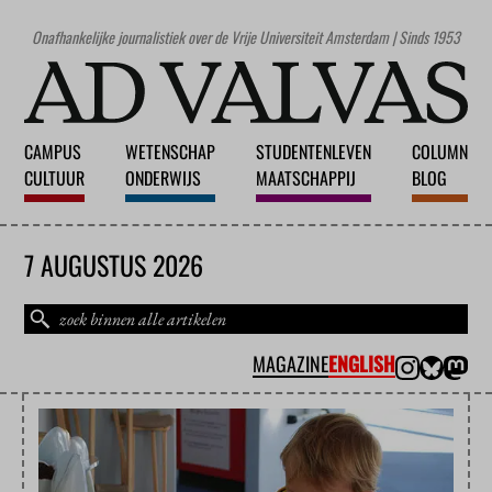
Onafhankelijke journalistiek over de Vrije Universiteit Amsterdam | Sinds 1953
CAMPUS
WETENSCHAP
STUDENTENLEVEN
COLUMN
CULTUUR
ONDERWIJS
MAATSCHAPPIJ
BLOG
7 AUGUSTUS 2026
MAGAZINE
ENGLISH