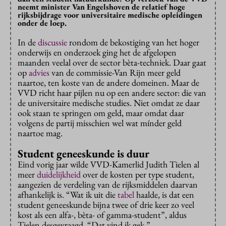
neemt minister Van Engelshoven de relatief hoge
rijksbijdrage voor universitaire medische opleidingen
onder de loep.
In de
discussie
rondom de bekostiging van het hoger
onderwijs en onderzoek ging het de afgelopen
maanden veelal over de sector bèta-techniek. Daar gaat
op
advies
van de commissie-Van Rijn meer geld
naartoe, ten koste van de andere domeinen. Maar de
VVD richt haar pijlen nu op een andere sector: die van
de universitaire medische studies. Niet omdat ze daar
ook staan te springen om geld, maar omdat daar
volgens de partij misschien wel wat mínder geld
naartoe mag.
Student geneeskunde is duur
Eind vorig jaar wilde VVD-Kamerlid Judith Tielen al
meer
duidelijkheid
over de kosten per type student,
aangezien de verdeling van de rijksmiddelen daarvan
afhankelijk is. “Wat ik uit die
tabel
haalde, is dat een
student geneeskunde bijna twee of drie keer zo veel
kost als een alfa-, bèta- of gamma-student”, aldus
Tielen desgevraagd. “Dat vind ik gek.”