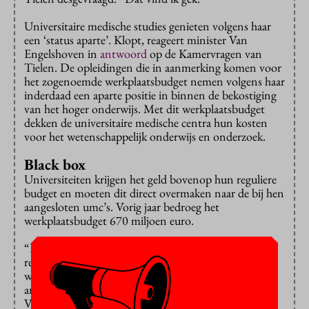
Universitaire medische studies genieten volgens haar
een ‘status aparte’. Klopt, reageert minister Van
Engelshoven in
antwoord
op de Kamervragen van
Tielen. De opleidingen die in aanmerking komen voor
het zogenoemde werkplaatsbudget nemen volgens haar
inderdaad een aparte positie in binnen de bekostiging
van het hoger onderwijs. Met dit werkplaatsbudget
dekken de universitaire medische centra hun kosten
voor het wetenschappelijk onderwijs en onderzoek.
Black box
Universiteiten krijgen het geld bovenop hun reguliere
budget en moeten dit direct overmaken naar de bij hen
aangesloten umc’s. Vorig jaar bedroeg het
werkplaatsbudget 670 miljoen euro.
“Dat werkplaatsbudget is een soort black box”,
reageert Tielen. “Het is niet duidelijk hoe dat bedrag
wordt berekend en universiteiten kunnen er niks
anders mee doen dan het overmaken aan de umc’s.”
Volgens de minister leggen de umc’s wel degelijk