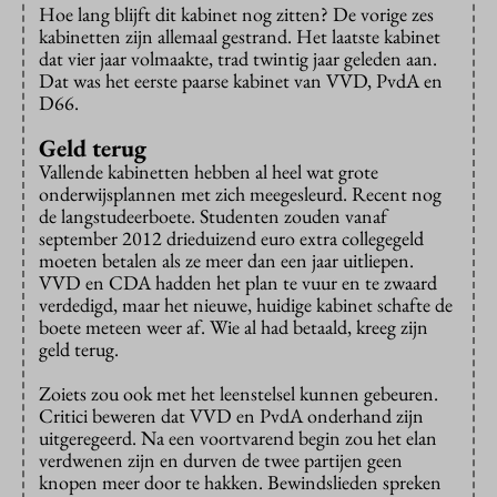
Hoe lang blijft dit kabinet nog zitten? De vorige zes
kabinetten zijn allemaal gestrand. Het laatste kabinet
dat vier jaar volmaakte, trad twintig jaar geleden aan.
Dat was het eerste paarse kabinet van VVD, PvdA en
D66.
Geld terug
Vallende kabinetten hebben al heel wat grote
onderwijsplannen met zich meegesleurd. Recent nog
de langstudeerboete. Studenten zouden vanaf
september 2012 drieduizend euro extra collegegeld
moeten betalen als ze meer dan een jaar uitliepen.
VVD en CDA hadden het plan te vuur en te zwaard
verdedigd, maar het nieuwe, huidige kabinet schafte de
boete meteen weer af. Wie al had betaald, kreeg zijn
geld terug.
Zoiets zou ook met het leenstelsel kunnen gebeuren.
Critici beweren dat VVD en PvdA onderhand zijn
uitgeregeerd. Na een voortvarend begin zou het elan
verdwenen zijn en durven de twee partijen geen
knopen meer door te hakken. Bewindslieden spreken