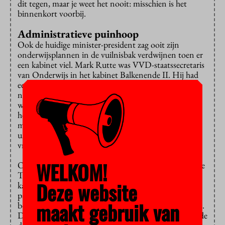
dit tegen, maar je weet het nooit: misschien is het
binnenkort voorbij.
Administratieve puinhoop
Ook de huidige minister-president zag ooit zijn
onderwijsplannen in de vuilnisbak verdwijnen toen er
een kabinet viel. Mark Rutte was VVD-staatssecretaris
van Onderwijs in het kabinet Balkenende II. Hij had
een ambitieus plan: de leerrechten. Het kwam erop
neer dat studenten een soort tegoedbonnen kregen
waarmee ze zelf hun onderwijs konden inkopen. Als
het niet beviel aan de ene opleiding, zouden ze
makkelijk kunnen overstappen naar een andere. Maar
universiteiten en hogescholen zagen het niet zitten en
vreesden een enorme administratieve puinhoop.
WELKOM!
Ondanks alle weerstand werd de wet aanvaard door de
Tweede Kamer. Maar datzelfde jaar (2006) viel het
Deze website
kabinet en bleef Rutte met lege handen achter. Een
paar maanden later stond Balkenende IV op het
maakt gebruik van
bordes, een coalitie van CDA, PvdA en ChristenUnie.
De kersverse onderwijsminister Ronald Plasterk gooide