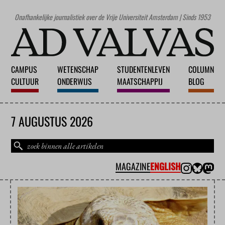
Onafhankelijke journalistiek over de Vrije Universiteit Amsterdam | Sinds 1953
CAMPUS
WETENSCHAP
STUDENTENLEVEN
COLUMN
CULTUUR
ONDERWIJS
MAATSCHAPPIJ
BLOG
7 AUGUSTUS 2026
MAGAZINE
ENGLISH