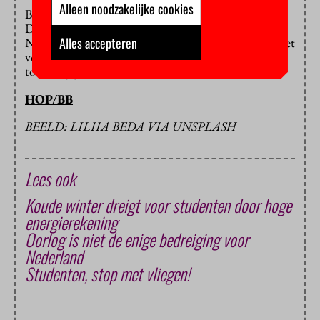
Alleen noodzakelijke cookies
Bij de inhuldiging van Willem-Alexander in 2013 was
Dijkgraaf overigens ‘heraut van wapenen’. Voor de
Alles accepteren
Nieuwe Kerk, op de Dam in Amsterdam, mocht hij het
volk vertellen dat de koning was
ingehuldigd
. Hij was
toen nog geen lid van
D66
.
HOP/BB
BEELD: LILIIA BEDA VIA UNSPLASH
Lees ook
Koude winter dreigt voor studenten door hoge
energierekening
Oorlog is niet de enige bedreiging voor
Nederland
Studenten, stop met vliegen!