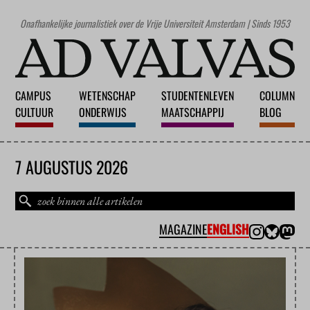
Onafhankelijke journalistiek over de Vrije Universiteit Amsterdam | Sinds 1953
CAMPUS
WETENSCHAP
STUDENTENLEVEN
COLUMN
CULTUUR
ONDERWIJS
MAATSCHAPPIJ
BLOG
7 AUGUSTUS 2026
MAGAZINE
ENGLISH