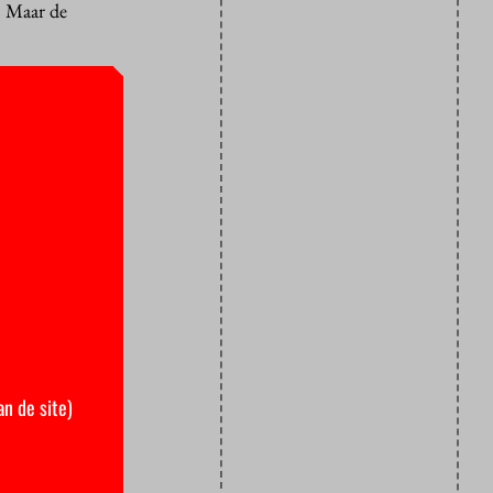
. Maar de
eerden de
zijn het
etaris.
Amsterdamse
 De Nieuwe
e. “Ik weet
 van de
sche
tuur moest
 Berg zo
an de site)
 zodat de