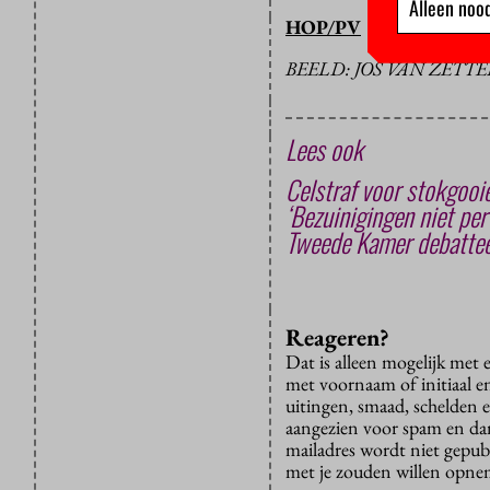
Alleen nood
HOP/PV
BEELD: JOS VAN ZET
Lees ook
Celstraf voor stokgooi
‘Bezuinigingen niet per
Tweede Kamer debattee
Reageren?
Dat is alleen mogelijk met
met voornaam of initiaal e
uitingen, smaad, schelden e
aangezien voor spam en dan v
mailadres wordt niet gepub
met je zouden willen opnem