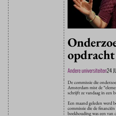
Onderzoe
opdracht
Andere universiteiten
24 J
De commissie die onderzoek
Amsterdam mist de “eleme
schrijft ze vandaag in een b
Een maand geleden werd be
commissie die de financiën
boekhouding was een van d