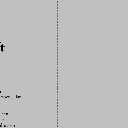
t
n
 doen. Dat
n een
de
nhuis en