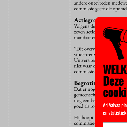
andere ontevreden medewerk
commissie geeft die opdrac
Actiegroepen te acti
Volgens de brief, die door 
zeven actiegroepen uit de v
mandaat en de begroting nog
“Dit overvalt ons een beet
studentenvakbond zit same
Universiteit, Humanities 
WELK
niet waar dit vandaan komt
commissie.”
Deze 
Begroting onduideli
cooki
Dat er nog geen duidelijkh
gemeenschap werd pas na b
nog een beslissing nemen o
Ad Valvas pla
goed als rond. “Het ging n
en statistie
Hij hoopt nog dat de zeven
commissie-Halsema toch no