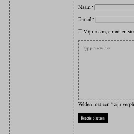
Naam
*
E-mail
*
Mijn naam, e-mail en sit
Velden met een * zijn verpl