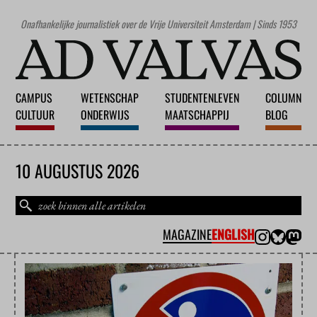
Onafhankelijke journalistiek over de Vrije Universiteit Amsterdam | Sinds 1953
CAMPUS
WETENSCHAP
STUDENTENLEVEN
COLUMN
CULTUUR
ONDERWIJS
MAATSCHAPPIJ
BLOG
10 AUGUSTUS 2026
MAGAZINE
ENGLISH