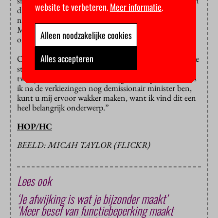
snel. Ze wil eerst afwachten hoe de instroomcijfers van
website te verbeteren.
Meer informatie
.
dit studiejaar er uitzien en wat het onderzoek oplevert
naar de effecten van de invoering van het leenstelsel.
Met het risico dat de besluitvorming over dit
Alleen noodzakelijke cookies
onderwerp doorschuift naar het volgende kabinet.
Alles accepteren
Ook minister Bussemaker waarschuwt voor overhaaste
stappen: “We moeten niets besluiten waarover we in
twee jaar nadere informatie krijgen. In april of mei, als
ik na de verkiezingen nog demissionair minister ben,
kunt u mij ervoor wakker maken, want ik vind dit een
heel belangrijk onderwerp.”
HOP/HC
BEELD: MICAH TAYLOR (FLICKR)
Lees ook
‘Je afwijking is wat je bijzonder maakt’
‘Meer besef van functiebeperking maakt