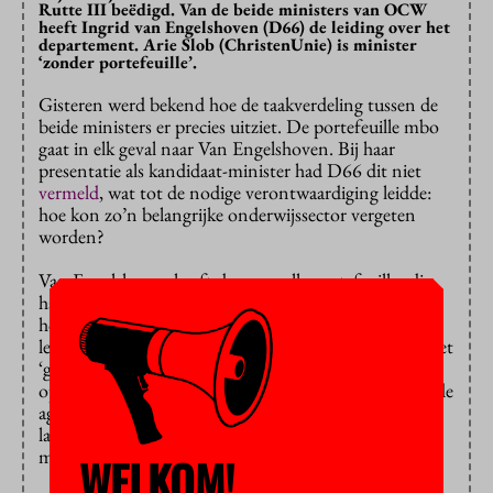
Rutte III beëdigd. Van de beide ministers van OCW
heeft Ingrid van Engelshoven (D66) de leiding over het
departement. Arie Slob (ChristenUnie) is minister
‘zonder portefeuille’.
Gisteren werd bekend hoe de taakverdeling tussen de
beide ministers er precies uitziet. De portefeuille mbo
gaat in elk geval naar Van Engelshoven. Bij haar
presentatie als kandidaat-minister had D66 dit niet
vermeld
, wat tot de nodige verontwaardiging leidde:
hoe kon zo’n belangrijke onderwijssector vergeten
worden?
Van Engelshoven heeft daarmee alle portefeuilles die
haar voorganger Jet Bussemaker ook had, waaronder
hoger onderwijs en wetenschapsbeleid,
lerarenopleidingen en volwasseneneducatie. Daar is het
‘groene’ onderwijs aan toegevoegd: denk aan de
opleidingen van de Wageningen Universiteit, en aan de
agrarische opleidingen in hbo en mbo. Die vallen niet
langer onder de verantwoordelijkheid van het
ministerie van Economische Zaken.
WELKOM!