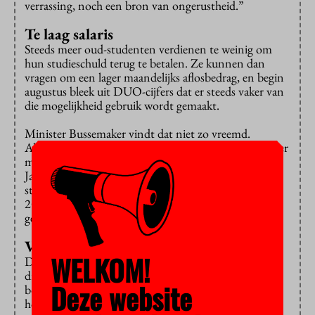
verrassing, noch een bron van ongerustheid.”
Te laag salaris
Steeds meer oud-studenten verdienen te weinig om
hun studieschuld terug te betalen. Ze kunnen dan
vragen om een lager maandelijks aflosbedrag, en begin
augustus bleek uit DUO-cijfers dat er steeds vaker van
die mogelijkheid gebruik wordt gemaakt.
Minister Bussemaker vindt dat niet zo vreemd.
Allereerst vinden door de economische recessie minder
mensen een baan,
antwoordt
ze op Kamervragen van
Jasper van Dijk (SP). Daar komt bij dat het oud-
studenten makkelijker is gemaakt. Ze hoeven sinds
2009 geen draagkrachtmeting meer aan te vragen, dat
gebeurt nu automatisch.
Veilig lenen
WELKOM!
Dat meer mensen gebruik maken van de
draagkrachtregeling laat volgens Bussemaker
Deze website
bovendien zien studenten veilig kunnen lenen. Later
hoeven ze immers niet meer geld terug te betalen dan