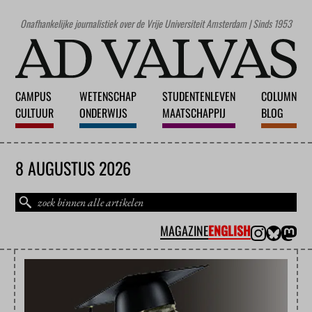
Onafhankelijke journalistiek over de Vrije Universiteit Amsterdam | Sinds 1953
CAMPUS
WETENSCHAP
STUDENTENLEVEN
COLUMN
CULTUUR
ONDERWIJS
MAATSCHAPPIJ
BLOG
8 AUGUSTUS 2026
MAGAZINE
ENGLISH