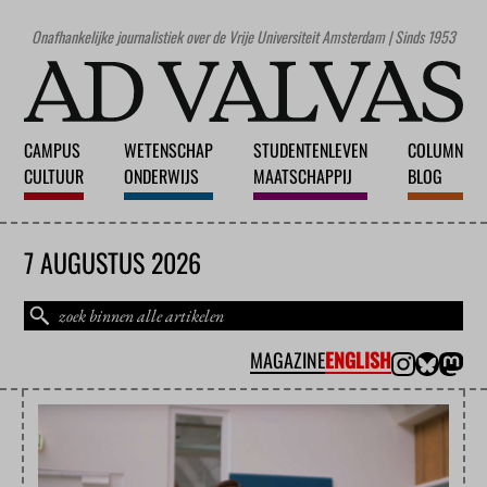
Onafhankelijke journalistiek over de Vrije Universiteit Amsterdam | Sinds 1953
CAMPUS
WETENSCHAP
STUDENTENLEVEN
COLUMN
CULTUUR
ONDERWIJS
MAATSCHAPPIJ
BLOG
7 AUGUSTUS 2026
MAGAZINE
ENGLISH