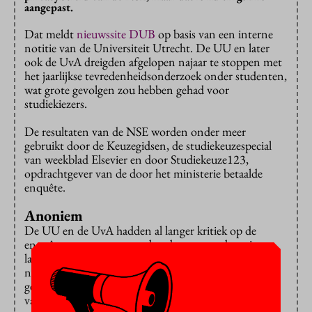
aangepast.
Dat meldt
nieuwssite DUB
op basis van een interne
notitie van de Universiteit Utrecht. De UU en later
ook de UvA dreigden afgelopen najaar te stoppen met
het jaarlijkse tevredenheidsonderzoek onder studenten,
wat grote gevolgen zou hebben gehad voor
studiekiezers.
De resultaten van de NSE worden onder meer
gebruikt door de Keuzegidsen, de studiekeuzespecial
van weekblad Elsevier en door Studiekeuze123,
opdrachtgever van de door het ministerie betaalde
enquête.
Anoniem
De UU en de UvA hadden al langer kritiek op de
enquêtevragen, maar vonden de antwoorden niet
langer bruikbaar sinds studenten als gevolg van de
nieuwe privacywetgeving mogen aangeven dat hun
gegevens niet gedeeld mogen worden. Dertig procent
van hen wilde dat inderdaad niet. Instellingen komen