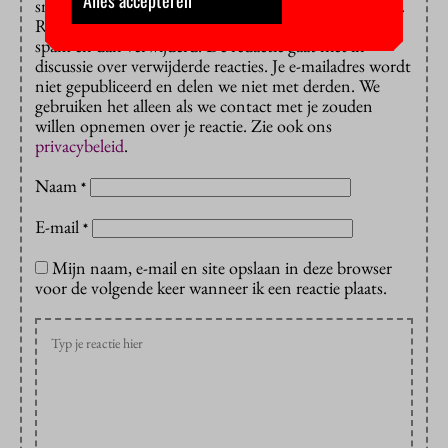
Alles accepteren
smaad, schelden en discrimineren zijn niet toegestaan.
Reacties met url’s erin worden vaak aangezien voor
spam en dan verwijderd. De redactie gaat niet in
discussie over verwijderde reacties. Je e-mailadres wordt
niet gepubliceerd en delen we niet met derden. We
gebruiken het alleen als we contact met je zouden
willen opnemen over je reactie. Zie ook ons
privacybeleid
.
Naam
*
E-mail
*
Mijn naam, e-mail en site opslaan in deze browser
voor de volgende keer wanneer ik een reactie plaats.