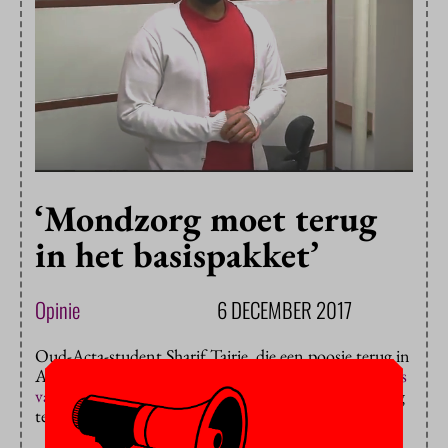
‘Mondzorg moet terug
in het basispakket’
Opinie
6 DECEMBER 2017
Oud-Acta-student Sharif Tairie, die een poosje terug in
Advalvas stond als de
eerste en enige daklozentandarts
van Amsterdam
, is een
petitie
begonnen om tandzorg
terug te krijgen in de basisverzekering.