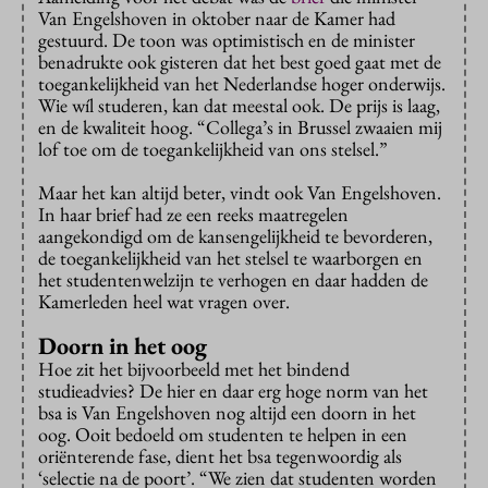
Van Engelshoven in oktober naar de Kamer had
gestuurd. De toon was optimistisch en de minister
benadrukte ook gisteren dat het best goed gaat met de
toegankelijkheid van het Nederlandse hoger onderwijs.
Wie wíl studeren, kan dat meestal ook. De prijs is laag,
en de kwaliteit hoog. “Collega’s in Brussel zwaaien mij
lof toe om de toegankelijkheid van ons stelsel.”
Maar het kan altijd beter, vindt ook Van Engelshoven.
In haar brief had ze een reeks maatregelen
aangekondigd om de kansengelijkheid te bevorderen,
de toegankelijkheid van het stelsel te waarborgen en
het studentenwelzijn te verhogen en daar hadden de
Kamerleden heel wat vragen over.
Doorn in het oog
Hoe zit het bijvoorbeeld met het bindend
studieadvies? De hier en daar erg hoge norm van het
bsa is Van Engelshoven nog altijd een doorn in het
oog. Ooit bedoeld om studenten te helpen in een
oriënterende fase, dient het bsa tegenwoordig als
‘selectie na de poort’. “We zien dat studenten worden