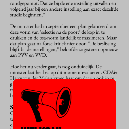
rondgepompt. Dat ze bij de ene instelling uitvallen en
volgend jaar bij een andere instelling aan exact dezelfde
studie beginnen.”
De minister had in september een plan gelanceerd om
deze vorm van ‘selectie na de poort’ de kop in te
drukken en de bsa-norm landelijk te maximeren. Maar
dat plan gaat na forse kritiek niet door. “De beslissing
blijft bij de instellingen,” beloofde ze gisteren opnieuw
aan PVV en VVD.
Hoe het nu verder gaat, is nog onduidelijk. De
minister laat het bsa op dit moment evalueren. CDA’er
Harry van der Molen vroeg haar om daarin ook in te
gaan op de vraag waar afgewezen studenten
terechtkomen en hoeveel werk de uitvoering van het
bsa kost.
Studentenstops
Ook over haar plan om onnodige studentenstops aan
te pakken kon ze nog niet veel zeggen. Ze herhaalde
dat ze het aantal numeri fixi tot een minimum wil