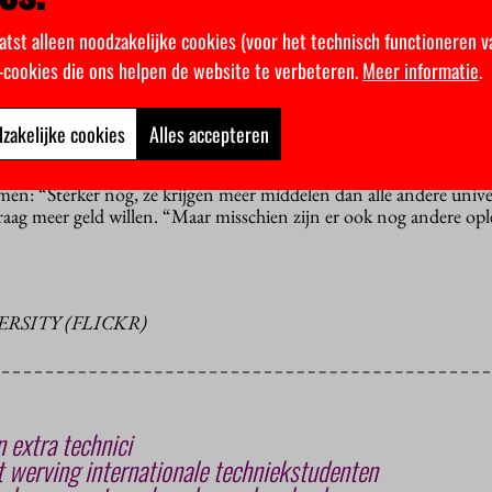
Dan moet je zeggen, er moet extra geld bij.”
atst alleen noodzakelijke cookies (voor het technisch functioneren v
 eveneens haar bedenkingen bij het plan van VVD en CDA. “Het
k-cookies die ons helpen de website te verbeteren.
Meer informatie
.
geluid van partijen die niet willen investeren”, zegt Kamerlid Paul 
tra uittrekken voor onderzoek en innovatie: “Dat geeft al een hoo
zakelijke cookies
Alles accepteren
rukte vorige week tijdens een
begrotingsoverleg
dat technische o
omen: “Sterker nog, ze krijgen meer middelen dan alle andere unive
raag meer geld willen. “Maar misschien zijn er ook nog andere opl
ERSITY (FLICKR)
 extra technici
 werving internationale techniekstudenten