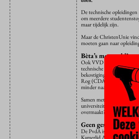
doen.
De technische opleidingen
om meerdere studentenstops
maar tijdelijk zijn.
Maar de ChristenUnie vindt
moeten gaan naar opleiding
Bèta’s meer geld?
Ook VVD en CDA vragen mi
technische studies. Ze plei
bekostiging. “Klopt de ver
Rog (CDA) zich af in het 
minder naar de UvA?”
Samen met VVD-Kamerlid Pi
universiteiten: waar gaat d
WELK
overmaakt?
Deze 
Geen geschuif
cooki
De PvdA is niet voor het sc
Kamerlid Amma Assante. “Oo