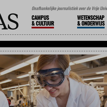
Onafhankelijke journalistiek over de Vrije Un
CAMPUS
WETENSCHAP
&
CULTUUR
&
ONDERWIJS