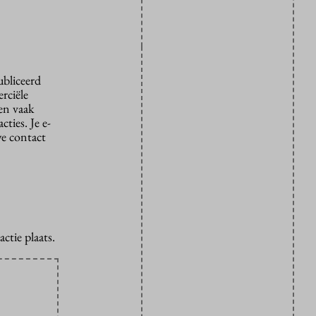
ubliceerd
rciële
den vaak
ties. Je e-
we contact
ctie plaats.