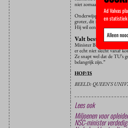
niet zomaar wat weghalen. 
Ad Valvas pla
Onderwijspartij D66 heeft
en statistie
groter, dit is typisch een 
Hij wil een miljard euro ex
Alleen nood
Valt best mee
Minister Bussemaker benad
er echt niet slecht vanaf k
Ze snapt wel dat de TU’s g
belangrijk zijn.”
HOP/IS
BEELD: QUEEN'S UNIV
Lees ook
Miljoenen voor opleiden
NSC-minister verdedigt