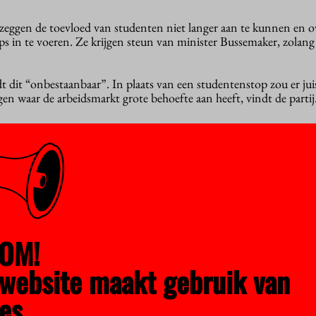
 zeggen de toevloed van studenten niet langer aan te kunnen en 
 in te voeren. Ze krijgen steun van minister Bussemaker, zolang
 dit “onbestaanbaar”. In plaats van een studentenstop zou er juis
en waar de arbeidsmarkt grote behoefte aan heeft, vindt de parti
nister Bussemaker om een einde te maken aan de numerus fixus
ten echter niet voor extra geld, maar voor een andere verdeling van
deelsleutel tussen alfa, bèta en gamma bijvoorbeeld nog wel?”
vroe
Financieele Dagblad. “Moet er niet meer geld naar de TU in Eind
eter Duisenberg vraagt hij om een onderzoek naar de bekostigi
e 3,6 miljard euro heen die het ministerie van OCW naar de univer
OM!
website maakt gebruik van
es.
huiven met geld. “Dan ben je wel heel erg op een eilandje bezig”, 
k bij onderwijsinstellingen spelen problemen die geld kosten. 