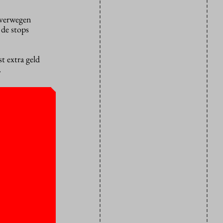
overwegen
 de stops
t extra geld
j.
 bij
 de
g
Michel
hoven en
ng van
siteiten
zegt
Je kunt daar