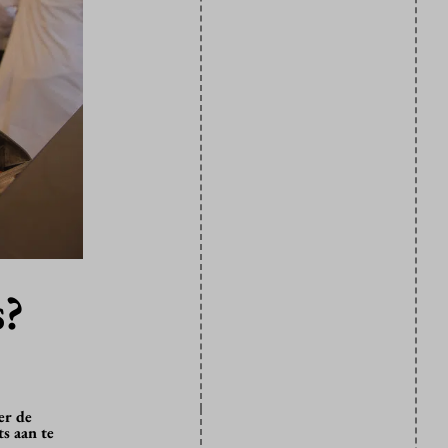
s?
er de
s aan te