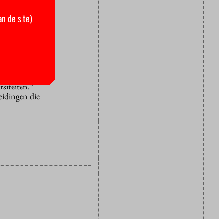
an de site)
 probleem is
van Meenen.
p lucht.”
pleidingen
rsiteiten.”
eidingen die