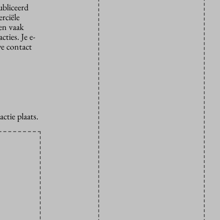
ubliceerd
rciële
den vaak
ties. Je e-
we contact
ctie plaats.