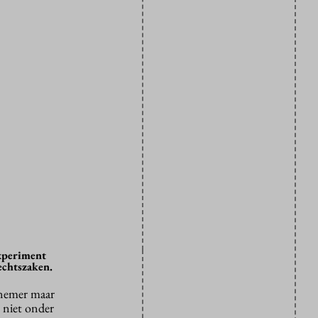
experiment
echtszaken.
rknemer maar
n niet onder