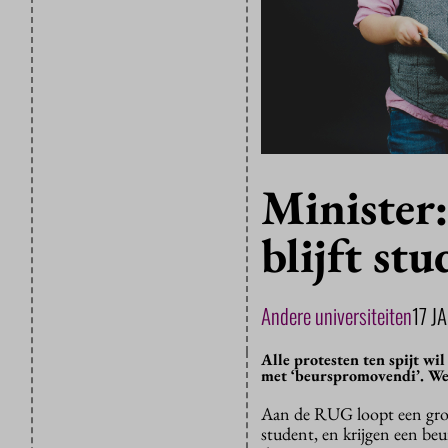
Minister
blijft st
Andere universiteiten
17 J
Alle protesten ten spijt w
met ‘beurspromovendi’. Wel
Aan de RUG loopt een gro
student, en krijgen een beu