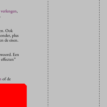
t
verlengen
,
.
den. Ook
onder, plus
n de eisen.
twoord. Een
 effecten”
n
of de
te
 de hoogte