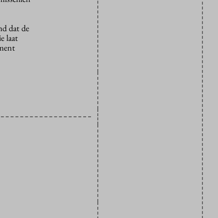
md dat de
e laat
ument