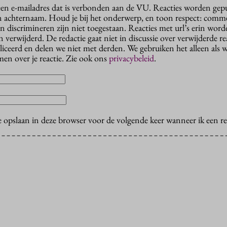
 een e-mailadres dat is verbonden aan de VU. Reacties worden gep
n achternaam. Houd je bij het onderwerp, en toon respect: comme
n discrimineren zijn niet toegestaan. Reacties met url’s erin wor
erwijderd. De redactie gaat niet in discussie over verwijderde reac
liceerd en delen we niet met derden. We gebruiken het alleen als 
en over je reactie. Zie ook ons
privacybeleid
.
e opslaan in deze browser voor de volgende keer wanneer ik een rea