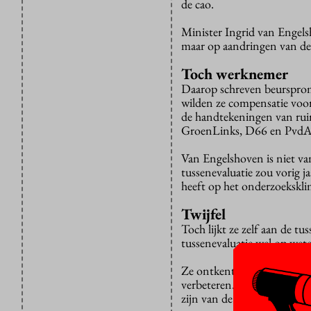
de cao.
Minister Ingrid van Engels
maar op aandringen van de
Toch werknemer
Daarop schreven beurspr
wilden ze compensatie voo
de handtekeningen van ruim
GroenLinks, D66 en PvdA 
Van Engelshoven is niet va
tussenevaluatie zou vorig 
heeft op het onderzoeksklim
Twijfel
Toch lijkt ze zelf aan de tu
tussenevaluatie wel op wete
Ze ontkent ook niet dat er
verbeteren. De praktijk lee
zijn van de regels van het 