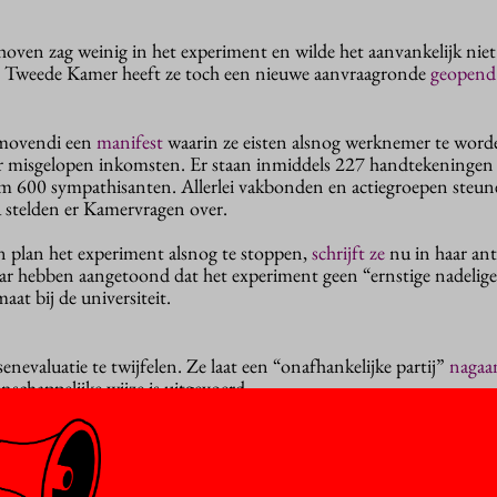
hoven zag weinig in het experiment en wilde het aanvankelijk nie
 Tweede Kamer heeft ze toch een nieuwe aanvraagronde
geopend
omovendi een
manifest
waarin ze eisten alsnog werknemer te wor
r misgelopen inkomsten. Er staan inmiddels 227 handtekeningen 
 600 sympathisanten. Allerlei vakbonden en actiegroepen steune
stelden er Kamervragen over.
n plan het experiment alsnog te stoppen,
schrijft ze
nu in haar an
jaar hebben aangetoond dat het experiment geen “ernstige nadelige
aat bij de universiteit.
ssenevaluatie te twijfelen. Ze laat een “onafhankelijke partij”
nagaa
nschappelijke wijze is uitgevoerd.
 problemen zijn. De minister roept de RUG op haar voorlichting 
rt dat zowel promotiestudenten als supervisors niet altijd goed op
experiment.