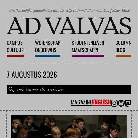
Onafhankelijke journalistiek over de Vrije Universiteit Amsterdam | Sinds 1953
CAMPUS
WETENSCHAP
STUDENTENLEVEN
COLUMN
CULTUUR
ONDERWIJS
MAATSCHAPPIJ
BLOG
7 AUGUSTUS 2026
MAGAZINE
ENGLISH