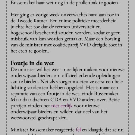
Bussemaker haar wet nog in de prullenbak te gooien.
Het ging er vorige week onverwachts hard aan toe in
de Tweede Kamer. Een ruime politieke meerderheid
juichte het toe dat de termen universiteit en
hogeschool beschermd zouden worden, zodat er geen
misbruik van kan worden gemaakt. Maar een botsing
van de minister met coalitiepartij VVD dreigde roet in
het eten te gooien.
Foutje in de wet
De minister wil het weer moeilijker maken voor nieuwe
onderwijsaanbieders om officieel erkende opleidingen
aan te bieden. Net als vroeger moeten ze eerst een hele
lichting studenten hebben opgeleid. Het is maar een
reparatie van een foutje in de wet, vindt Bussemaker.
Maar daar dachten CDA en VVD anders over. Beide
partijen vinden het
niet eerlijk
voor nieuwe
onderwijsaanbieders en wilden dat deel van het
wetsvoorstel geschrapt zien.
Minister Bussemaker reageerde
fel
en klaagde dat ze nu